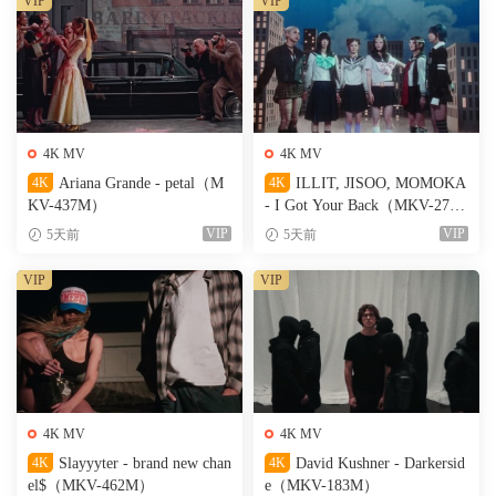
VIP
VIP
4K MV
4K MV
4K
Ariana Grande - petal（M
4K
ILLIT, JISOO, MOMOKA
KV-437M）
- I Got Your Back（MKV-274
M）
VIP
VIP
5天前
5天前
VIP
VIP
4K MV
4K MV
4K
Slayyyter - brand new chan
4K
David Kushner - Darkersid
el$（MKV-462M）
e（MKV-183M）