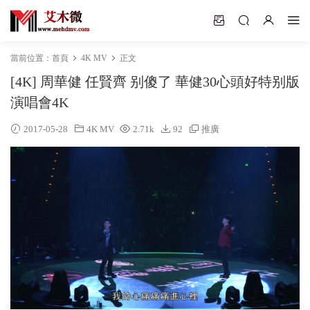
當前位置：
首頁
4K MV
正文
[4K] 周華健 任賢齊 别傻了 華健30心頭好特别版
演唱會4K
2017-05-28
4K MV
2.71k
92
推廣