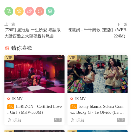
上一篇
下一篇
[720P] 盧冠廷 一生所愛 粵語版
陳慧娴 - 千千阙歌 [雙版]（WEB-
大話西遊之大聖娶親片尾曲
224M）
猜你喜歡
VIP
VIP
4K MV
4K MV
4K
H3RIZON - Certified Love
4K
benny blanco, Selena Gom
r Girl（MKV-330M）
ez, Becky G - Te Olvido (La L
a)（MKV-327M）
VIP
VIP
5天前
5天前