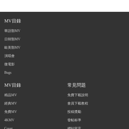
MV目錄
華語類MV
日韓類MV
歐美類MV
演唱會
微電影
Bugs
MV目錄
常見問題
精品MV
免費下載說明
經典MV
會員下載教程
免費MV
投稿獎勵
4KMV
發帖标準
Cover
網站留言