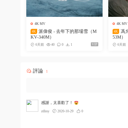
4K MV
4K MV
派偉俊 - 去年下的那場雪（M
馮允
4K
4K
KV-340M）
53M）
VIP
6天前
40
0
1
6天前
評論
1
感謝，太喜歡了！
ztllmy
2020-10-29
0