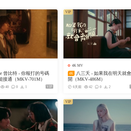
VIP
4K MV
ke 曾比特 - 你報打的号碼
八三夭 - 如果我在明天就
4K
接通（MKV-701M）
開（MKV-486M）
VIP
40
0
1
6天前
42
0
2
VIP