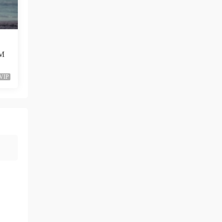
已修複。
來源：
留言闆
liyunwen • 1周前
（M
黑發尤物-蔡依林，鏈接失效
VIP
來源：
留言闆
liyunwen • 1周前
好的👌🏻
來源：
留言闆
z3370705 • 1周前
很不錯啊
來源：
[1080P] Taylor Swift、Brendon Urie - ME!
(Official Video)