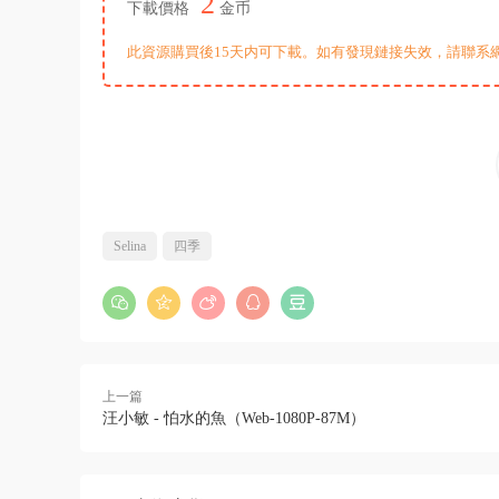
2
下載價格
金币
此資源購買後15天内可下載。如有發現鏈接失效，請聯系
Selina
四季
上一篇
汪小敏 - 怕水的魚（Web-1080P-87M）