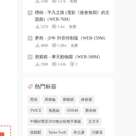
5506
3.27k
免費
樸樹 - 平凡之路 (電影《後會無期》的主
8
題曲)（WEB-76M）
5270
1.4w
免費
夢然 - 少年 抖音特制版（WEB-159M）
9
4689
1.08w
免費
鄧紫棋 - 摩天動物園（WEB-188M）
10
3598
2.43k
2
熱門标簽
周深
周傑倫
鄧紫棋
林俊傑
TWICE
張惠妹
SNH48
蔡依林
中國好聲音2018無台标無字幕版
五月天
張靓穎
Taylor Swift
薛之謙
汪蘇泷