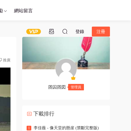
勵
網站留言
登錄
注冊
推廣
囨囚囨図
管理員
下載排行
李佳薇 - 像天堂的懸崖 (禁斷完整版)
1