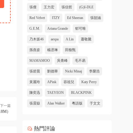
張傑
王力宏
張信哲
(G)I-DLE
Red Velvet
ITZY
Ed Sheeran
張韶涵
G.E.M.
Ariana Grande
郁可唯
乃木坂46
aespa
A Lin
蕭敬騰
孫燕姿
楊丞琳
田馥甄
MAMAMOO
吳青峰
毛不易
張碧晨
劉德華
Nicki Minaj
李榮浩
黃麗玲
APink
容祖兒
Katy Perry
陳奕迅
TAEYEON
BLACKPINK
張震嶽
Alan Walker
粵語版
于文文
下一篇
118M）
熱門評論