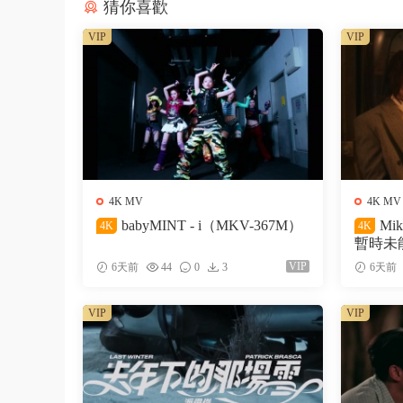
猜你喜歡
VIP
VIP
4K MV
4K MV
babyMINT - i（MKV-367M）
Mi
4K
4K
暫時未能
VIP
6天前
44
0
3
6天前
VIP
VIP