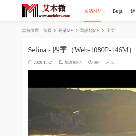
高清MV
Bugs
經
當前位置：
首頁
高清MV
華語類MV
正文
Selina - 四季（Web-1080P-146M）
2020-10-27
華語類MV
667
35