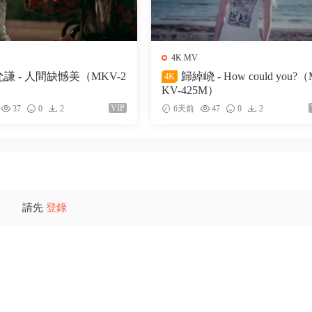
4K MV
謙 - 人間缺憾美（MKV-2
歸綽峣 - How could you?
4K
KV-425M）
VIP
37
0
2
6天前
47
0
2
請先
登錄