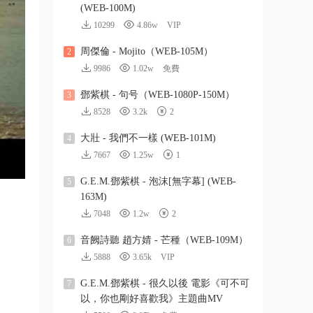
(WEB-100M)
10299
4.86w
VIP
周傑倫 - Mojito（WEB-105M）
2
9986
1.02w
免費
鄧紫棋 - 句号（WEB-1080P-150M）
3
8528
3.2k
2
大壯 - 我們不一樣 (WEB-101M)
4
7667
1.25w
1
G.E.M.鄧紫棋 - 泡沫[無字幕] (WEB-
5
163M)
7048
1.2w
2
音阙詩聽 趙方婧 - 芒種（WEB-109M）
6
5888
3.65k
VIP
G.E.M.鄧紫棋 - 很久以後 電影《可不可
7
以，你也剛好喜歡我》主題曲MV