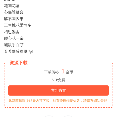
花開花落
心傷誰縫合
解不開因果
三生桃花柔情多
相思難舍
傾心花一朵
願執手白頭
看芳華醉春風[/p]
資源下載
1
下載價格
金币
VIP免費
立即購買
此資源購買後15天内可下載。如有發現鏈接失效，請聯系網站管理