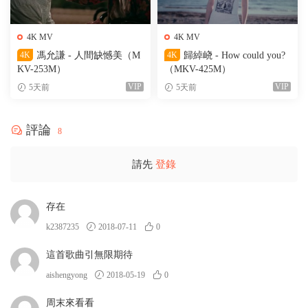
4K MV
4K MV
4K
馮允謙 - 人間缺憾美（M
4K
歸綽峣 - How could you?
KV-253M）
（MKV-425M）
VIP
VIP
5天前
5天前
評論
8
請先
登錄
存在
k2387235
2018-07-11
0
這首歌曲引無限期待
aishengyong
2018-05-19
0
周末來看看