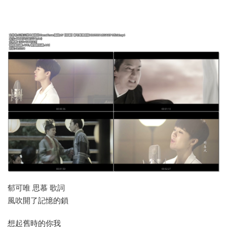
郁可唯 思慕 歌詞
風吹開了記憶的鎖
想起舊時的你我