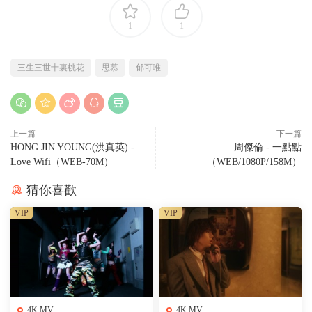
1
1
三生三世十裏桃花
思慕
郁可唯
上一篇
下一篇
HONG JIN YOUNG(洪真英) -
周傑倫 - 一點點
Love Wifi（WEB-70M）
（WEB/1080P/158M）
猜你喜歡
VIP
VIP
4K MV
4K MV