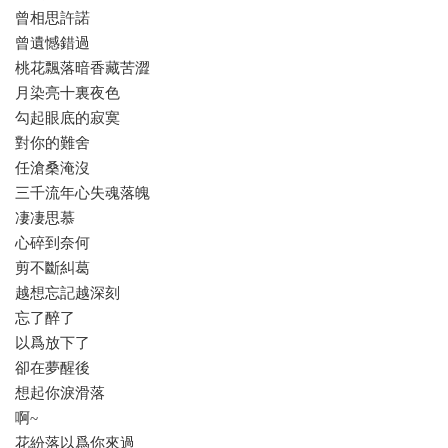
曾相思許諾
曾遺憾錯過
桃花飄落暗香藏苦澀
月染亮十裏夜色
勾起眼底的寂寞
對你的難舍
任滄桑淹沒
三千流年心失魂落魄
凄凄思慕
心碎到奈何
剪不斷糾葛
越想忘記越深刻
忘了醉了
以爲放下了
卻在夢醒後
想起你淚滑落
啊~
花紛落以爲你來過