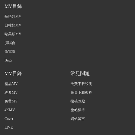
MV目錄
華語類MV
日韓類MV
歐美類MV
演唱會
微電影
Bugs
MV目錄
常見問題
精品MV
免費下載說明
經典MV
會員下載教程
免費MV
投稿獎勵
4KMV
發帖标準
Cover
網站留言
LIVE