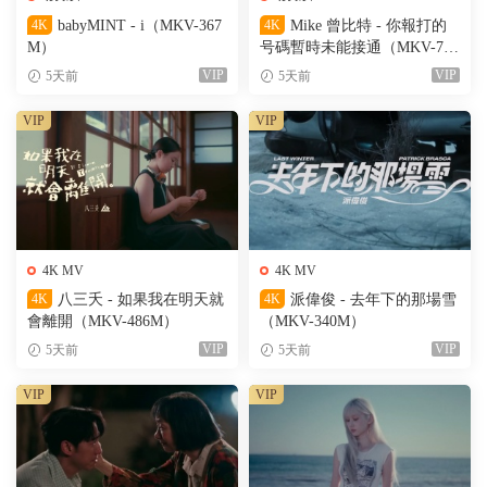
4K
babyMINT - i（MKV-367
4K
Mike 曾比特 - 你報打的
M）
号碼暫時未能接通（MKV-701
M）
VIP
VIP
5天前
5天前
VIP
VIP
4K MV
4K MV
4K
八三夭 - 如果我在明天就
4K
派偉俊 - 去年下的那場雪
會離開（MKV-486M）
（MKV-340M）
VIP
VIP
5天前
5天前
VIP
VIP