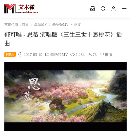
當前位置：
首頁
高清MV
華語類MV
正文
郁可唯 - 思慕 演唱版《三生三世十裏桃花》插
曲
1080P
2017-03-19
華語類MV
1.28k
73
推廣