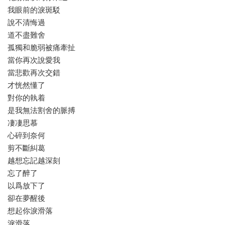
我眼前的淚斑駁
說不清悔過
道不盡難舍
孤獨和脆弱被痛牽扯
當你再次說愛我
當悲歡再次交錯
才恍然懂了
對你的執着
是我無法割舍的脈搏
凄凄思慕
心碎到奈何
剪不斷糾葛
越想忘記越深刻
忘了醉了
以爲放下了
卻在夢醒後
想起你淚滑落
淚滑落