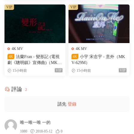
VIP
VIP
4K MV
4K MV
4K
法蘭Fran - 變形記 (電視
4K
小宇 宋念宇 - 意外（MK
劇《聰明鎮》宣傳曲)（MKV-
V-629M）
205M）
VIP
VIP
15小時前
15小時前
評論
2
請先
登錄
唯一唯一唯 一的
1080
2018-05-12
0