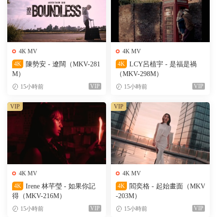
4K MV
4K MV
4K
陳勢安 - 遼闊（MKV-281
4K
LCY呂植宇 - 是福是禍
M）
（MKV-298M）
VIP
VIP
15小時前
15小時前
VIP
VIP
4K MV
4K MV
4K
Irene 林芊瑩 - 如果你記
4K
閻奕格 - 起始畫面（MKV
得（MKV-216M）
-203M）
VIP
VIP
15小時前
15小時前