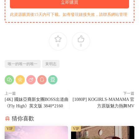
立即購買
此資源購買後15天内可下載。如有發現鏈接失效，請聯系網站管理
0
0
唯一的唯一的唯一
黃明志
上一篇
下一篇
[4K] 國妹亞裔新女團BOSS出道曲
[1080P] KOGIRLS-MAMAMA 官
《Fly High》英文版 3840*2160
方原版魅力熱舞MV
猜你喜歡
VIP
VIP