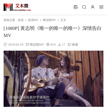
當前位置：
首頁
高清MV
華語類MV
正文
[1080P] 黃志明《唯一的唯一的唯一》深情告白
MV
2018-02-19
華語類MV
914
17
推廣