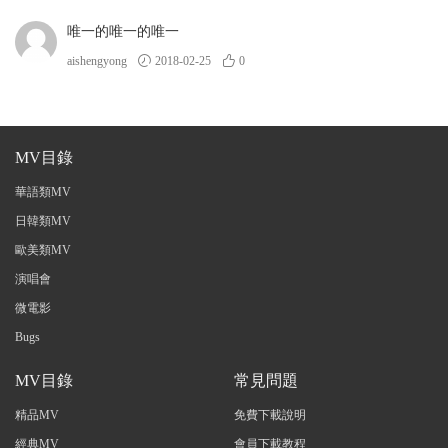
唯一的唯一的唯一
aishengyong
2018-02-25
0
MV目錄
華語類MV
日韓類MV
歐美類MV
演唱會
微電影
Bugs
MV目錄
常見問題
精品MV
免費下載說明
經典MV
會員下載教程