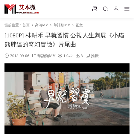
當前位置：
首頁
高清MV
華語類MV
正文
[1080P] 林耕禾 早就習慣 公視人生劇展《小貓
熊胖達的奇幻冒險》片尾曲
2018-09-06
華語類MV
1.04k
8
推廣