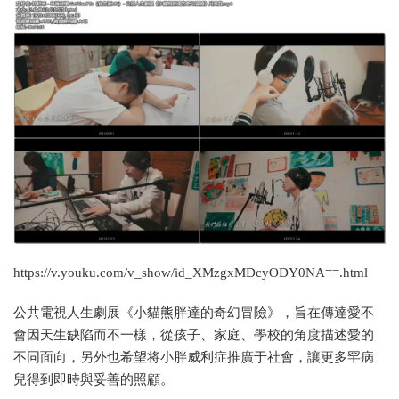
https://v.youku.com/v_show/id_XMzgxMDcyODY0NA==.html
公共電視人生劇展《小貓熊胖達的奇幻冒險》，旨在傳達愛不
會因天生缺陷而不一樣，從孩子、家庭、學校的角度描述愛的
不同面向，另外也希望将小胖威利症推廣于社會，讓更多罕病
兒得到即時與妥善的照顧。