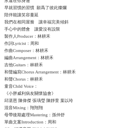
永遠在你身邊
早就習慣的習慣 願爲了彼此燦爛
陪伴能讓笑容蔓延
我們在相同屋簷 讓幸福完美傾斜
手心中的體會 讓愛沒有設限
製作人Producer：林耕禾
作詞Lyricist：周和
作曲Composer：林耕禾
編曲Arrangement：林耕禾
吉他Guitars：林耕禾
和聲編寫Chorus Arrangement：林耕禾
和聲Chorus：林耕禾
童音Child Voice：
《小胖威利病友關懷協會》
邱湛恩 陳偉傑 張瑀瑩 陳靜萱 葉以玲
混音Mixing：翔翔翔
母帶後期處理Mastering：孫仲舒
單曲文案Introduction：周和