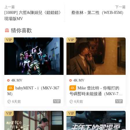
上一篇
下一篇
[1080P] 六哲&陳娟兒《錯錯錯》
蔡依林 - 第二性（WEB-85M）
現場版MV
猜你喜歡
VIP
VIP
4K MV
4K MV
4K
babyMINT - i（MKV-367
4K
Mike 曾比特 - 你報打的
M）
号碼暫時未能接通（MKV-701
M）
VIP
VIP
6天前
6天前
VIP
VIP