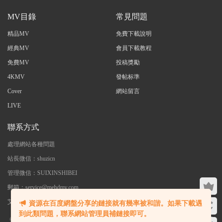
MV目錄
常見問題
精品MV
免費下載說明
經典MV
會員下載教程
免費MV
投稿獎勵
4KMV
發帖标準
Cover
網站留言
LIVE
聯系方式
處理網站各種問題
站長微信：shuzicn
管理微信：SUIXINSHIBEI
郵箱：service@mehdmv.com
艾木微 - 專注高清無水印MV分享下載
資源在百度網盤分享的鏈接就有幾率被和諧。如果下載遇
到此類問題，聯系網站管理員補鏈接即可。
©2023 艾木微 本站内大部分資源收集于網絡，若侵犯了您的合法權益，請聯系