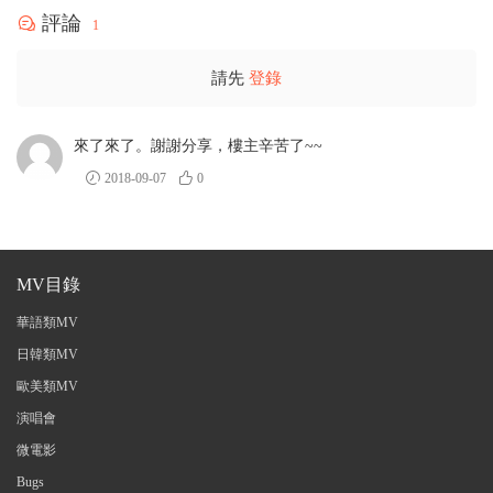
評論
1
請先
登錄
來了來了。謝謝分享，樓主辛苦了~~
2018-09-07
0
MV目錄
華語類MV
日韓類MV
歐美類MV
演唱會
微電影
Bugs