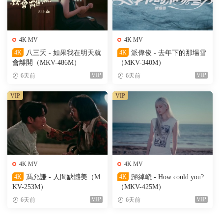
4K MV
4K MV
4K
八三夭 - 如果我在明天就
4K
派偉俊 - 去年下的那場雪
會離開（MKV-486M）
（MKV-340M）
VIP
VIP
6天前
6天前
VIP
VIP
4K MV
4K MV
4K
馮允謙 - 人間缺憾美（M
4K
歸綽峣 - How could you?
KV-253M）
（MKV-425M）
VIP
VIP
6天前
6天前