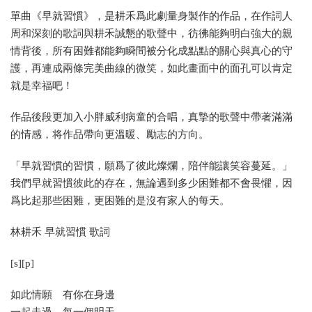
單曲《早就習慣》，是耕禾爲此劇量身製作的作品，在作詞人
周和深刻的歌詞與耕禾誠懇的歌聲中，彷彿能夠明白強大的親
情背後，所有困難都能夠瞬間被分化成點點的關心與真心的守
護，再連成兩條完美曲線的微笑，如此畫面中的面孔可以肯定
就是幸福吧！
作品後段更加入小胖威利病童的合唱，真摯的歌聲中帶著滿滿
的情感，将作品帶向更溫暖、勵志的方向。
「早就習慣的習慣，願爲了彼此燦爛，陪伴能讓笑容蔓延。」
我們早就習慣彼此的存在，無論遇到多少困難都不會畏懼，因
爲比起那些困難，更困難的是沒有家人的每天。
林耕禾 早就習慣 歌詞
[s][p]
如此情願 有你在身邊
一起走過 每一個明天