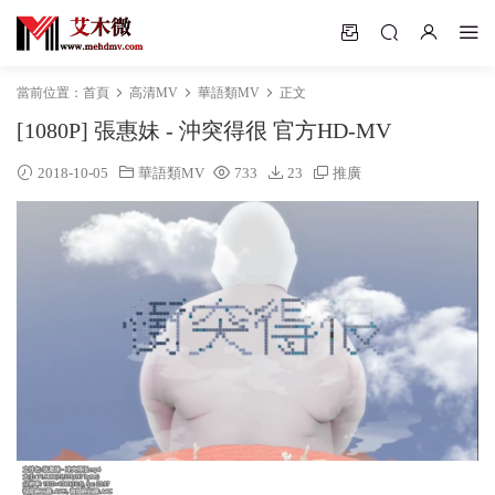
當前位置：
首頁
高清MV
華語類MV
正文
[1080P] 張惠妹 - 沖突得很 官方HD-MV
2018-10-05
華語類MV
733
23
推廣