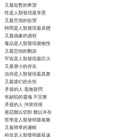
又最短暫的希望
性是人類發現最享受
又最空洞的欲望
時間是人類發現最具體
又最抽象的過程
毒品是人類發現最愉悅
又最悲恸的翻滾
宇宙是人類發現最巨大
又最渺小的存在
信仰是人類發現最真實
又最虛幻的永恒
矛盾的人 毫無疑問
有缺陷的靈魂 不完整
矛盾的人 沖突得很
善惡難以切割 難以并存
哲學是人類發明最複雜
又最簡單的邏輯
科技是人類發明最長遠