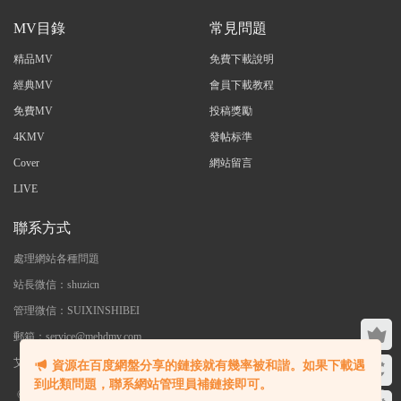
MV目錄
常見問題
精品MV
免費下載說明
經典MV
會員下載教程
免費MV
投稿獎勵
4KMV
發帖标準
Cover
網站留言
LIVE
聯系方式
處理網站各種問題
站長微信：shuzicn
管理微信：SUIXINSHIBEI
郵箱：service@mehdmv.com
艾木微 - 專注高清無水印MV分享下載
資源在百度網盤分享的鏈接就有幾率被和諧。如果下載遇
到此類問題，聯系網站管理員補鏈接即可。
©2023 艾木微 本站内大部分資源收集于網絡，若侵犯了您的合法權益，請聯系