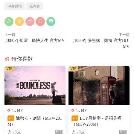
沖突得很
張惠妹
上一篇
下一篇
[1080P] 孫露 - 痛快人生 官方MV
[1080P] 張惠妹 - 難搞 官方HD-
MV
猜你喜歡
VIP
VIP
4K MV
4K MV
4K
陳勢安 - 遼闊（MKV-281
4K
LCY呂植宇 - 是福是禍
M）
（MKV-298M）
VIP
VIP
2天前
2天前