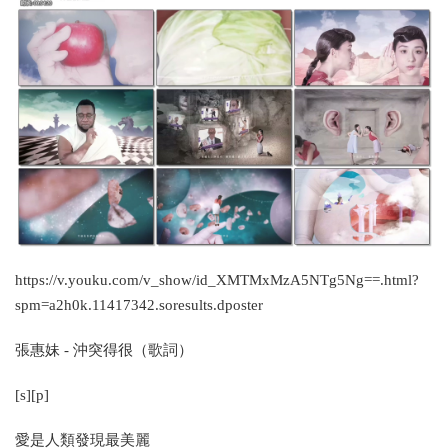
https://v.youku.com/v_show/id_XMTMxMzA5NTg5Ng==.html?
spm=a2h0k.11417342.soresults.dposter
張惠妹 - 沖突得很（歌詞）
[s][p]
愛是人類發現最美麗