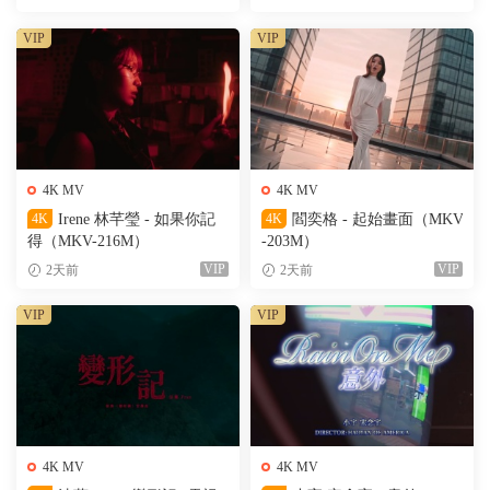
VIP
VIP
4K MV
4K MV
4K
Irene 林芊瑩 - 如果你記
4K
閻奕格 - 起始畫面（MKV
得（MKV-216M）
-203M）
VIP
VIP
2天前
2天前
VIP
VIP
4K MV
4K MV