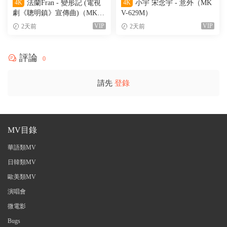
4K
法蘭Fran - 變形記 (電視
4K
小宇 宋念宇 - 意外（MK
劇《聰明鎮》宣傳曲)（MKV-
V-629M）
205M）
VIP
VIP
2天前
2天前
評論
0
請先
登錄
MV目錄
華語類MV
日韓類MV
歐美類MV
演唱會
微電影
Bugs