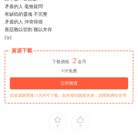
矛盾的人 毫無疑問
有缺陷的靈魂 不完整
矛盾的人 沖突得很
善惡難以切割 難以并存
[/p]
資源下載
2
下載價格
金币
VIP免費
立即購買
此資源購買後15天内可下載。如有發現鏈接失效，請聯系網站管理
0
0