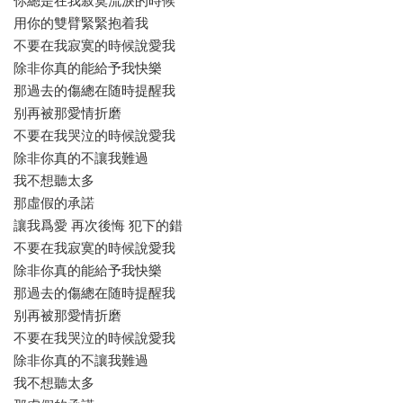
你總是在我寂寞流淚的時候
用你的雙臂緊緊抱着我
不要在我寂寞的時候說愛我
除非你真的能給予我快樂
那過去的傷總在随時提醒我
别再被那愛情折磨
不要在我哭泣的時候說愛我
除非你真的不讓我難過
我不想聽太多
那虛假的承諾
讓我爲愛 再次後悔 犯下的錯
不要在我寂寞的時候說愛我
除非你真的能給予我快樂
那過去的傷總在随時提醒我
别再被那愛情折磨
不要在我哭泣的時候說愛我
除非你真的不讓我難過
我不想聽太多