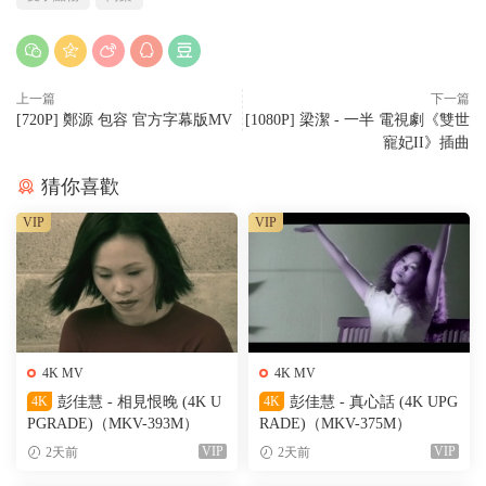
上一篇
下一篇
[720P] 鄭源 包容 官方字幕版MV
[1080P] 梁潔 - 一半 電視劇《雙世
寵妃II》插曲
猜你喜歡
VIP
VIP
4K MV
4K MV
4K
彭佳慧 - 相見恨晚 (4K U
4K
彭佳慧 - 真心話 (4K UPG
PGRADE)（MKV-393M）
RADE)（MKV-375M）
VIP
VIP
2天前
2天前