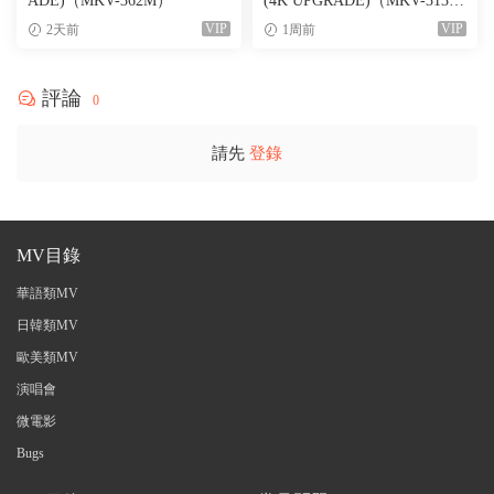
ADE)（MKV-362M）
(4K UPGRADE)（MKV-313
M）
VIP
VIP
2天前
1周前
評論
0
請先
登錄
MV目錄
華語類MV
日韓類MV
歐美類MV
演唱會
微電影
Bugs