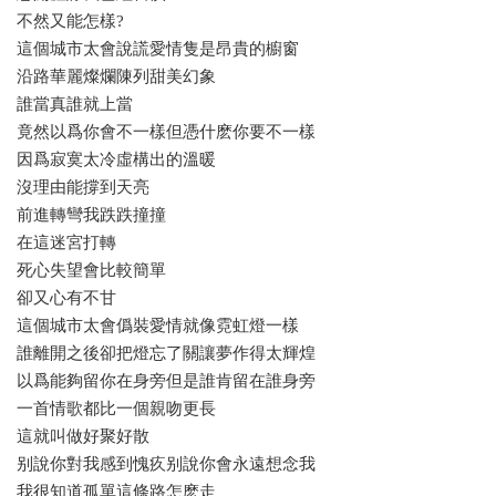
不然又能怎樣?
這個城市太會說謊愛情隻是昂貴的櫥窗
沿路華麗燦爛陳列甜美幻象
誰當真誰就上當
竟然以爲你會不一樣但憑什麽你要不一樣
因爲寂寞太冷虛構出的溫暖
沒理由能撐到天亮
前進轉彎我跌跌撞撞
在這迷宮打轉
死心失望會比較簡單
卻又心有不甘
這個城市太會僞裝愛情就像霓虹燈一樣
誰離開之後卻把燈忘了關讓夢作得太輝煌
以爲能夠留你在身旁但是誰肯留在誰身旁
一首情歌都比一個親吻更長
這就叫做好聚好散
别說你對我感到愧疚别說你會永遠想念我
我很知道孤單這條路怎麽走