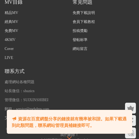
MV目錄
常見問題
精品MV
免費下載說明
經典MV
會員下載教程
免費MV
投稿獎勵
4KMV
發帖标準
Cover
網站留言
LIVE
聯系方式
處理網站各種問題
站長微信：shuzicn
管理微信：SUIXINSHIBEI
郵箱：service@mehdmv.com
艾木微 - 專注高清無水印MV分享下載
資源在百度網盤分享的鏈接就有幾率被和諧。如果下載遇
到此類問題，聯系網站管理員補鏈接即可。
©2023 艾木微 本站内大部分資源收集于網絡，若侵犯了您的合法權益，請聯系
我們删除！