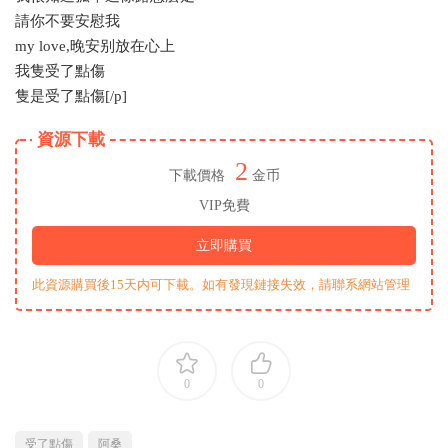
請你不要安慰我
my love,晚安别放在心上
我隻受了點傷
隻是受了點傷[/p]
資源下載
2
下載價格
金币
VIP免費
立即購買
此資源購買後15天内可下載。如有發現鏈接失效，請聯系網站管理
0
0
受了點傷
阿桑