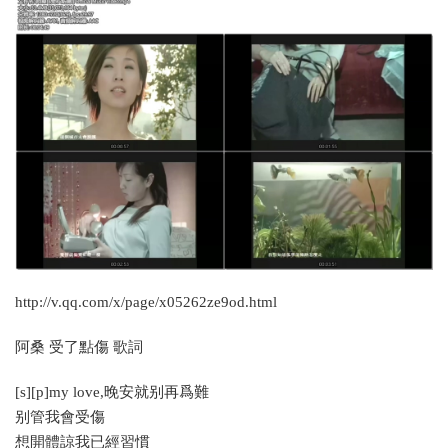
http://v.qq.com/x/page/x05262ze9od.html
阿桑 受了點傷 歌詞
[s][p]my love,晚安就别再爲難
别管我會受傷
想開體諒我已經習慣