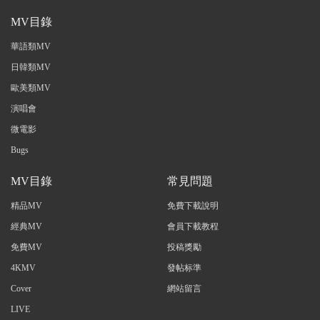
MV目錄
華語類MV
日韓類MV
歐美類MV
演唱會
微電影
Bugs
MV目錄
常見問題
精品MV
免費下載說明
經典MV
會員下載教程
免費MV
投稿獎勵
4KMV
發帖标準
Cover
網站留言
LIVE