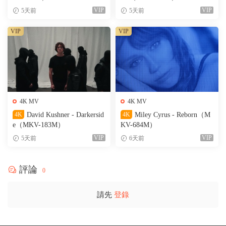
VIP
VIP
5天前
5天前
VIP
VIP
4K MV
4K MV
4K
David Kushner - Darkersid
4K
Miley Cyrus - Reborn（M
e（MKV-183M）
KV-684M）
VIP
VIP
5天前
6天前
評論
0
請先
登錄