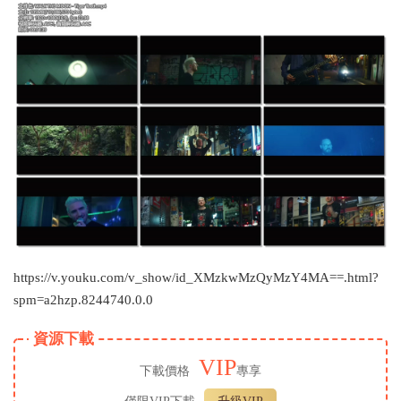
https://v.youku.com/v_show/id_XMzkwMzQyMzY4MA==.html?
spm=a2hzp.8244740.0.0
資源下載
VIP
下載價格
專享