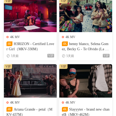
VIP
VIP
4K MV
4K MV
4K
H3RIZON - Certified Love
4K
benny blanco, Selena Gom
r Girl（MKV-330M）
ez, Becky G - Te Olvido (La L
a)（MKV-327M）
VIP
VIP
5天前
5天前
VIP
VIP
4K MV
4K MV
4K
Ariana Grande - petal（M
4K
Slayyyter - brand new chan
KV-437M）
el$（MKV-462M）