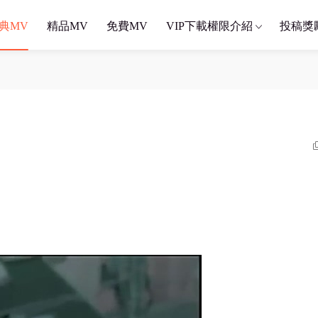
典MV
精品MV
免費MV
VIP下載權限介紹
投稿獎
）