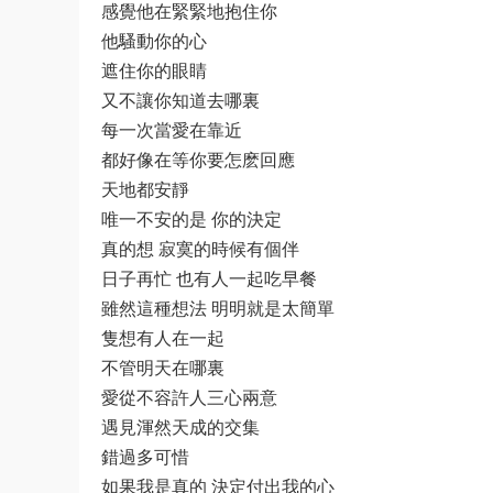
感覺他在緊緊地抱住你
他騷動你的心
遮住你的眼睛
又不讓你知道去哪裏
每一次當愛在靠近
都好像在等你要怎麽回應
天地都安靜
唯一不安的是 你的決定
真的想 寂寞的時候有個伴
日子再忙 也有人一起吃早餐
雖然這種想法 明明就是太簡單
隻想有人在一起
不管明天在哪裏
愛從不容許人三心兩意
遇見渾然天成的交集
錯過多可惜
如果我是真的 決定付出我的心