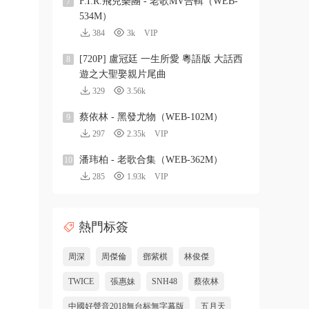
F.I.R.飛兒樂團 - 老歌MV合輯（WEB-
7
534M）
384
3k
VIP
[720P] 盧冠廷 一生所愛 粵語版 大話西
8
遊之大聖娶親片尾曲
329
3.56k
蔡依林 - 黑發尤物（WEB-102M）
9
297
2.35k
VIP
潘玮柏 - 老歌合集（WEB-362M）
10
285
1.93k
VIP
熱門标簽
周深
周傑倫
鄧紫棋
林俊傑
TWICE
張惠妹
SNH48
蔡依林
中國好聲音2018無台标無字幕版
五月天