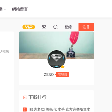
勵
網站留言
登錄
注冊
推廣
ZERO
管理員
下載排行
[經典老歌] 鄭智化 水手 官方完整版無水
1