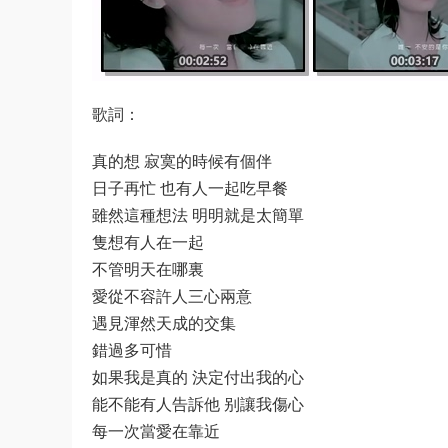
歌詞：
真的想 寂寞的時候有個伴
日子再忙 也有人一起吃早餐
雖然這種想法 明明就是太簡單
隻想有人在一起
不管明天在哪裏
愛從不容許人三心兩意
遇見渾然天成的交集
錯過多可惜
如果我是真的 決定付出我的心
能不能有人告訴他 别讓我傷心
每一次當愛在靠近