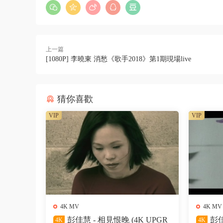
上一篇
[1080P] 李曉東 消愁《歌手2018》第1期現場live
猜你喜歡
VIP
VIP
4K MV
4K MV
彭佳慧 - 相見恨晚 (4K UPGR
彭佳
4K
4K