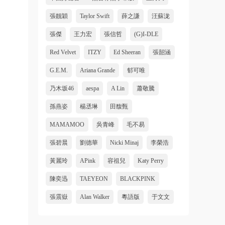
張靓穎
Taylor Swift
薛之謙
汪蘇泷
張傑
王力宏
張信哲
(G)I-DLE
Red Velvet
ITZY
Ed Sheeran
張韶涵
G.E.M.
Ariana Grande
郁可唯
乃木坂46
aespa
A Lin
蕭敬騰
孫燕姿
楊丞琳
田馥甄
MAMAMOO
吳青峰
毛不易
張碧晨
劉德華
Nicki Minaj
李榮浩
黃麗玲
APink
容祖兒
Katy Perry
陳奕迅
TAEYEON
BLACKPINK
張震嶽
Alan Walker
粵語版
于文文