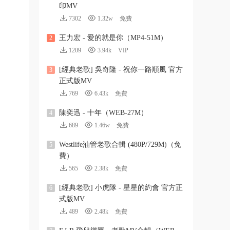
印MV
7302
1.32w
免費
王力宏 - 愛的就是你（MP4-51M）
2
1209
3.94k
VIP
[經典老歌] 吳奇隆 - 祝你一路順風 官方
3
正式版MV
769
6.43k
免費
陳奕迅 - 十年（WEB-27M）
4
689
1.46w
免費
Westlife油管老歌合輯 (480P/729M)（免
5
費）
565
2.38k
免費
[經典老歌] 小虎隊 - 星星的約會 官方正
6
式版MV
489
2.48k
免費