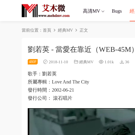
高清MV
Bugs
經
當前位置：
首頁
經典MV
正文
劉若英 - 當愛在靠近（WEB-45M
480P
2018-11-10
經典MV
1.01k
36
歌手：劉若英
所屬專輯：Love And The City
發行時間：2002-06-21
發行公司： 滾石唱片