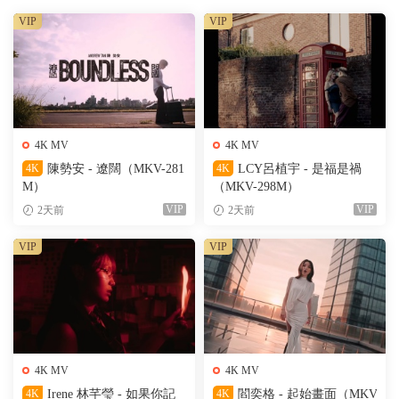
VIP
VIP
4K MV
4K MV
4K
陳勢安 - 遼闊（MKV-281
4K
LCY呂植宇 - 是福是禍
M）
（MKV-298M）
VIP
VIP
2天前
2天前
VIP
VIP
4K MV
4K MV
4K
Irene 林芊瑩 - 如果你記
4K
閻奕格 - 起始畫面（MKV