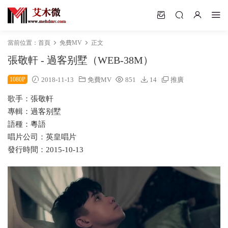
當前位置：
首頁
免費MV
正文
張敬軒 - 過客别墅（WEB-38M）
1080P
2018-11-13
免費MV
851
14
推廣
歌手：張敬軒
專輯：過客别墅
語種：粵語
唱片公司：英皇唱片
發行時間：2015-10-13