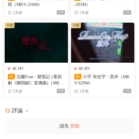
得（MKV-216M）
-203M）
VIP
VIP
2天前
2天前
VIP
VIP
4K MV
4K MV
4K
法蘭Fran - 變形記 (電視
4K
小宇 宋念宇 - 意外（MK
劇《聰明鎮》宣傳曲)（MKV-
V-629M）
205M）
VIP
VIP
2天前
2天前
評論
0
請先
登錄