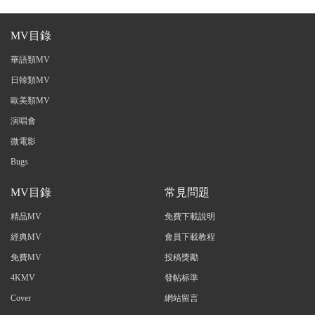
MV目錄
華語類MV
日韓類MV
歐美類MV
演唱會
微電影
Bugs
MV目錄
常見問題
精品MV
免費下載說明
經典MV
會員下載教程
免費MV
投稿獎勵
4KMV
發帖标準
Cover
網站留言