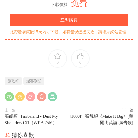
免費
下載價格
立即購買
此資源購買後15天内可下載。如有發現鏈接失效，請聯系網站管理
0
0
張敬軒
過客别墅
上一篇
下一篇
張靓穎, Timbaland - Dust My
[1080P] 張靓穎《Make It Big》(華
Shoulders Off（WEB-75M）
爾街英語-廣告歌)
猜你喜歡