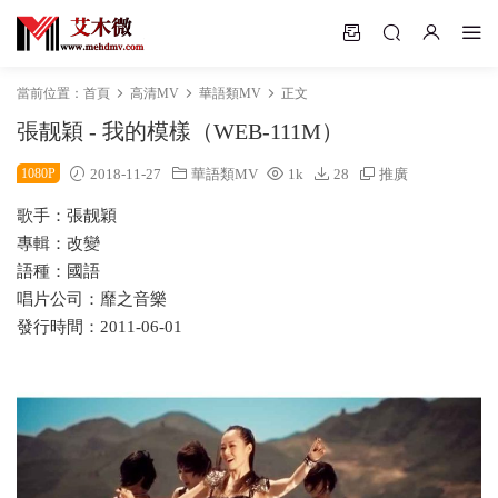
當前位置：
首頁
高清MV
華語類MV
正文
張靓穎 - 我的模樣（WEB-111M）
1080P
2018-11-27
華語類MV
1k
28
推廣
歌手：張靓穎
專輯：改變
語種：國語
唱片公司：靡之音樂
發行時間：2011-06-01