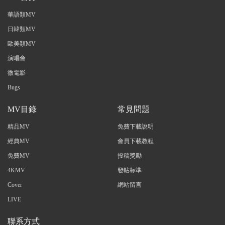
華語類MV
日韓類MV
歐美類MV
演唱會
微電影
Bugs
MV目錄
常見問題
精品MV
免費下載說明
經典MV
會員下載教程
免費MV
投稿獎勵
4KMV
發帖标準
Cover
網站留言
LIVE
聯系方式