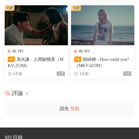
VIP
VIP
4K MV
4K MV
4K
馮允謙 - 人間缺憾美（M
4K
歸綽峣 - How could you?
KV-253M）
（MKV-425M）
VIP
VIP
4天前
4天前
評論
0
請先
登錄
MV目錄