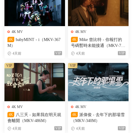
4K MV
4K MV
4K
babyMINT - i（MKV-367
4K
Mike 曾比特 - 你報打的
M）
号碼暫時未能接通（MKV-701
M）
VIP
VIP
4天前
4天前
VIP
VIP
4K MV
4K MV
4K
八三夭 - 如果我在明天就
4K
派偉俊 - 去年下的那場雪
會離開（MKV-486M）
（MKV-340M）
VIP
VIP
4天前
4天前