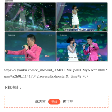
https://v.youku.com/v_show/id_XMzU0MzQwNDMyNA==.html?
spm=a2h0k.11417342.soresults.dposter&_time=2.707
下載地址：
此内容
後可見！
登錄