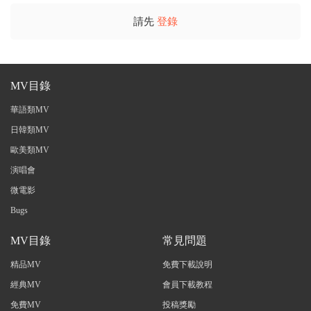
請先
登錄
MV目錄
華語類MV
日韓類MV
歐美類MV
演唱會
微電影
Bugs
MV目錄
常見問題
精品MV
免費下載說明
經典MV
會員下載教程
免費MV
投稿獎勵