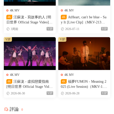
4K MV
4K MV
4K
汪蘇泷 - 寫故事的人 [明
4K
AtHeart, can't be blue - Sa
日世界 Official Stage Video]
y It [Live Clip]（MKV-213
（MKV-611M）
M）
VIP
VIP
3周前
2026-07-11
VIP
VIP
4K MV
4K MV
4K
汪蘇泷 - 虛拟戀愛指南
4K
福夢FUMON - Meaning 2
[明日世界 Official Stage Vide
025 (Live Session)（MKV-1.56
o]（MKV-527M）
G）
VIP
VIP
2026-06-30
2026-06-28
評論
0