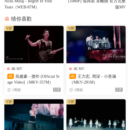
Nicki Minaj - Regret In Your
[1080P] 張與辰 未離開 官方完整
Tears（WEB-87M）
版MV
猜你喜歡
VIP
VIP
4K MV
4K MV
4K
吳建豪 - 傑作 [Official St
4K
王力宏, 周深 - 小美滿
age Video]（MKV-357M）
（MKV-281M）
VIP
VIP
1周前
2周前
VIP
VIP