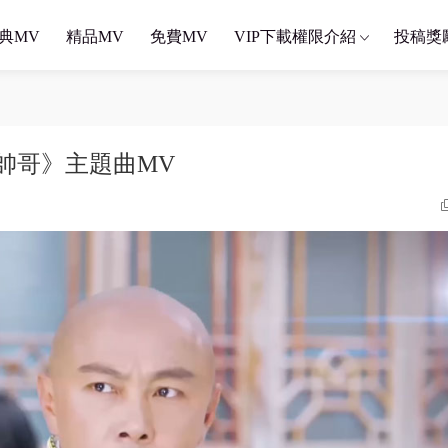
典MV
精品MV
免費MV
VIP下載權限介紹
投稿獎
《大帥哥》主題曲MV