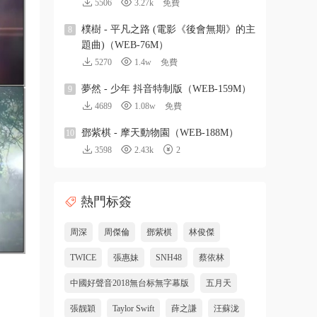
5506
3.27k
免費
樸樹 - 平凡之路 (電影《後會無期》的主
8
題曲)（WEB-76M）
5270
1.4w
免費
夢然 - 少年 抖音特制版（WEB-159M）
9
4689
1.08w
免費
鄧紫棋 - 摩天動物園（WEB-188M）
10
3598
2.43k
2
熱門标簽
周深
周傑倫
鄧紫棋
林俊傑
TWICE
張惠妹
SNH48
蔡依林
中國好聲音2018無台标無字幕版
五月天
張靓穎
Taylor Swift
薛之謙
汪蘇泷