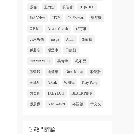
張傑
王力宏
張信哲
(G)I-DLE
Red Velvet
ITZY
Ed Sheeran
張韶涵
G.E.M.
Ariana Grande
郁可唯
乃木坂46
aespa
A Lin
蕭敬騰
孫燕姿
楊丞琳
田馥甄
MAMAMOO
吳青峰
毛不易
張碧晨
劉德華
Nicki Minaj
李榮浩
黃麗玲
APink
容祖兒
Katy Perry
陳奕迅
TAEYEON
BLACKPINK
張震嶽
Alan Walker
粵語版
于文文
熱門評論