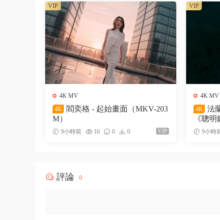
VIP
VIP
4K MV
4K MV
閻奕格 - 起始畫面（MKV-203
法蘭
4K
4K
M）
《聰明鎮
M）
VIP
9小時前
10
0
0
9小時
評論
0