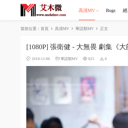
高清MV
Bugs
經
當前位置：
首頁
高清MV
華語類MV
正文
[1080P] 張衛健 - 大無畏 劇集
2018-12-06
華語類MV
825
6