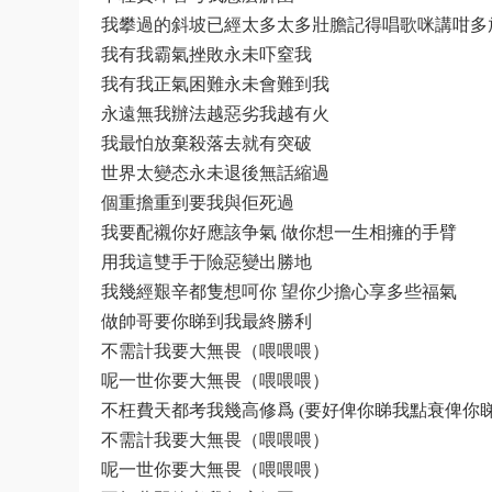
我攀過的斜坡已經太多太多壯膽記得唱歌咪講咁多
我有我霸氣挫敗永未吓窒我
我有我正氣困難永未會難到我
永遠無我辦法越惡劣我越有火
我最怕放棄殺落去就有突破
世界太變态永未退後無話縮過
個重擔重到要我與佢死過
我要配襯你好應該争氣 做你想一生相擁的手臂
用我這雙手于險惡變出勝地
我幾經艱辛都隻想呵你 望你少擔心享多些福氣
做帥哥要你睇到我最終勝利
不需計我要大無畏（喂喂喂）
呢一世你要大無畏（喂喂喂）
不枉費天都考我幾高修爲 (要好俾你睇我點衰俾你
不需計我要大無畏（喂喂喂）
呢一世你要大無畏（喂喂喂）