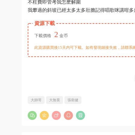
不枉費即管考我怎麽解圍
我攀過的斜坡已經太多太多壯膽記得唱歌咪講咁多放馬
資源下載
2
下載價格
金币
此資源購買後15天内可下載。如有發現鏈接失效，請聯系
大帥哥
大無畏
張衛健