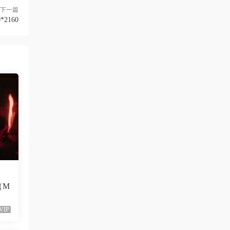
neo444 • 2周前
下一篇
*2160
666666666666
來源：
[1080P] Sia - Move Your Body (Single Mix)
[Lyric] 抖音很火的BGM
三歲都很帥
• 2周前
多上點九十年代的經典港台歌啊，當今那些
垃圾歌論壇太多了
來源：
留言闆
ZERO
• 3周前
這歌沒MV
（M
來源：
留言闆
VIP