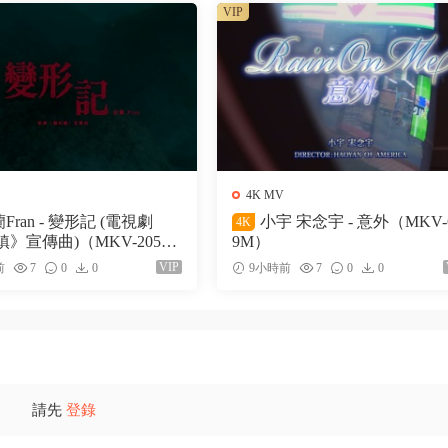
VIP
4K MV
Fran - 變形記 (電視劇
小宇 宋念宇 - 意外（MKV-
4K
》宣傳曲)（MKV-205
9M）
VIP
前
7
0
0
9小時前
7
0
0
請先
登錄