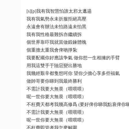
[s][p]我有我智慧怕誰太邪太邋遢
我有我氣勢永未折服拒絕高壓
永遠會有辦法未怕路遠未怕黑
我有我性格最難拆亦繼續拆
個世界靠吓我就當做鍛鍊體魄
個重擔太重我會俾啲掙紮
我要配襯你好應該争氣 做你想一生相擁的手臂
用我這雙手于險惡變出勝地
我幾經艱辛都隻想呵你 望你少擔心享多些福氣
做帥哥要你睇到我最終勝利
不需計我要大無畏（喂喂喂）
呢一世你要大無畏（喂喂喂）
不枉費天都考我幾高修爲 (要好俾你睇我點衰俾你
不需計我要大無畏（喂喂喂）
呢一世你要大無畏（喂喂喂）
不枉費即管考我怎麽解圍