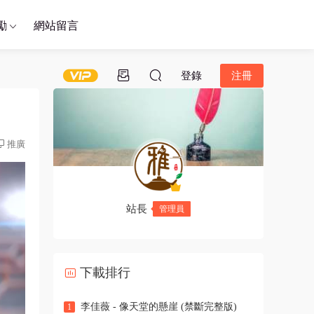
勵
網站留言
登錄
注冊
推廣
站長
管理員
下載排行
李佳薇 - 像天堂的懸崖 (禁斷完整版)
1