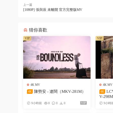
上一篇
[1080P] 張與辰 未離開 官方完整版MV
猜你喜歡
VIP
VIP
4K MV
4K MV
陳勢安 - 遼闊（MKV-281M）
LC
4K
4K
V-298
VIP
9小時前
8
0
0
9小時