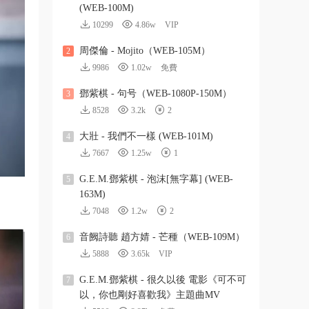
(WEB-100M)
10299
4.86w
VIP
周傑倫 - Mojito（WEB-105M）
2
9986
1.02w
免費
鄧紫棋 - 句号（WEB-1080P-150M）
3
8528
3.2k
2
大壯 - 我們不一樣 (WEB-101M)
4
7667
1.25w
1
G.E.M.鄧紫棋 - 泡沫[無字幕] (WEB-
5
163M)
7048
1.2w
2
音阙詩聽 趙方婧 - 芒種（WEB-109M）
6
5888
3.65k
VIP
G.E.M.鄧紫棋 - 很久以後 電影《可不可
7
以，你也剛好喜歡我》主題曲MV