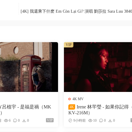
[4K] 我還乘下什麽 Em Còn Lại Gì? 演唱 劉莎拉 Sara Luu 3840
VIP
4K MV
Y呂植宇 - 是福是禍（MK
Irene 林芊瑩 - 如果你記得
4K
M）
KV-216M）
VIP
前
6
0
0
9小時前
10
0
0