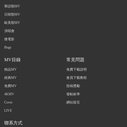
華語類MV
日韓類MV
歐美類MV
演唱會
微電影
Bugs
MV目錄
常見問題
精品MV
免費下載說明
經典MV
會員下載教程
免費MV
投稿獎勵
4KMV
發帖标準
Cover
網站留言
LIVE
聯系方式