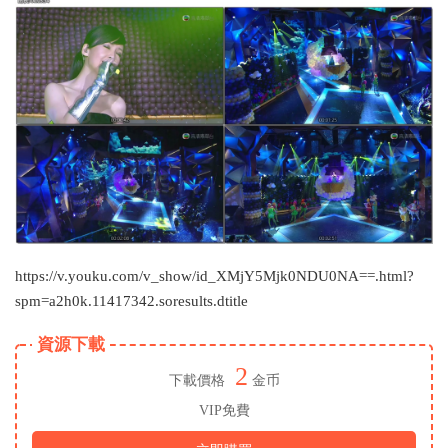
https://v.youku.com/v_show/id_XMjY5Mjk0NDU0NA==.html?
spm=a2h0k.11417342.soresults.dtitle
資源下載
2
下載價格
金币
VIP免費