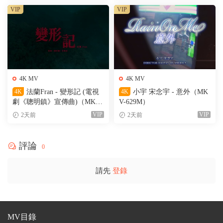
VIP
VIP
4K MV
4K MV
4K
法蘭Fran - 變形記 (電視
4K
小宇 宋念宇 - 意外（MK
劇《聰明鎮》宣傳曲)（MKV-
V-629M）
205M）
VIP
VIP
2天前
2天前
評論
0
請先
登錄
MV目錄