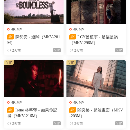
4K MV
4K MV
4K
陳勢安 - 遼闊（MKV-281
4K
LCY呂植宇 - 是福是禍
M）
（MKV-298M）
VIP
VIP
2天前
2天前
VIP
VIP
4K MV
4K MV
4K
Irene 林芊瑩 - 如果你記
4K
閻奕格 - 起始畫面（MKV
得（MKV-216M）
-203M）
VIP
VIP
2天前
2天前