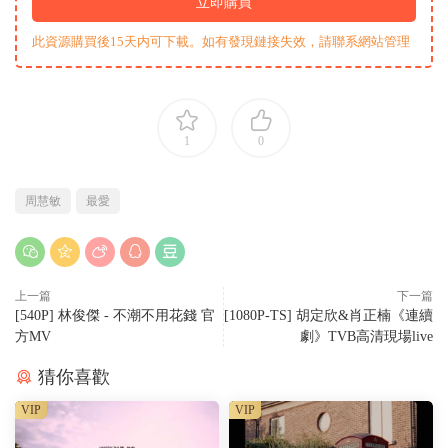
立即購買
此資源購買後15天内可下載。如有發現鏈接失效，請聯系網站管理
1
0
周慧敏
最愛
上一篇
下一篇
[540P] 林俊傑 - 不潮不用花錢 官
[1080P-TS] 胡定欣&肖正楠《連續
方MV
劇》TVB高清現場live
猜你喜歡
VIP
VIP