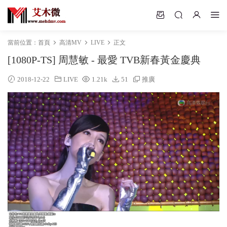
當前位置：
首頁
高清MV
LIVE
正文
[1080P-TS] 周慧敏 - 最愛 TVB新春黃金慶典
2018-12-22
LIVE
1.21k
51
推廣