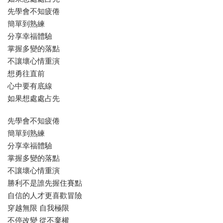
先學會不知疲倦
簡單到熟練
分享幸福體驗
掌握多變的落點
不讓壞心情重演
想勇往直前
心中要有底線
如果想處處占先
先學會不知疲倦
簡單到熟練
分享幸福體驗
掌握多變的落點
不讓壞心情重演
勝利不是誰先握住賽點
自信的人才更喜歡冒險
穿越無限 自我極限
不停改變 從不棄權