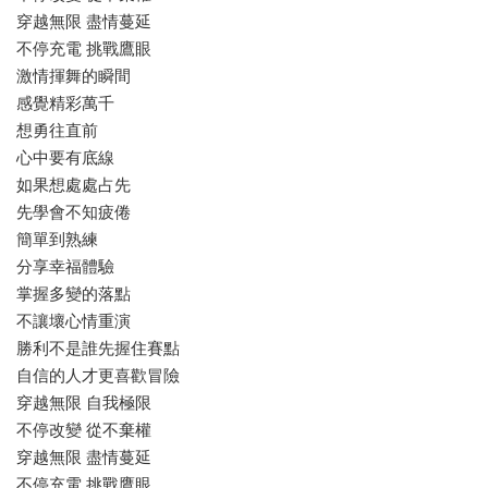
穿越無限 盡情蔓延
不停充電 挑戰鷹眼
激情揮舞的瞬間
感覺精彩萬千
想勇往直前
心中要有底線
如果想處處占先
先學會不知疲倦
簡單到熟練
分享幸福體驗
掌握多變的落點
不讓壞心情重演
勝利不是誰先握住賽點
自信的人才更喜歡冒險
穿越無限 自我極限
不停改變 從不棄權
穿越無限 盡情蔓延
不停充電 挑戰鷹眼