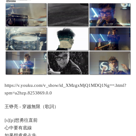
https://v.youku.com/v_show/id_XMzgxMjQ1MDQ1Ng==.html?
spm=a2hzp.8253869.0.0
王铮亮 - 穿越無限（歌詞）
[s][p]想勇往直前
心中要有底線
如果想處處占先