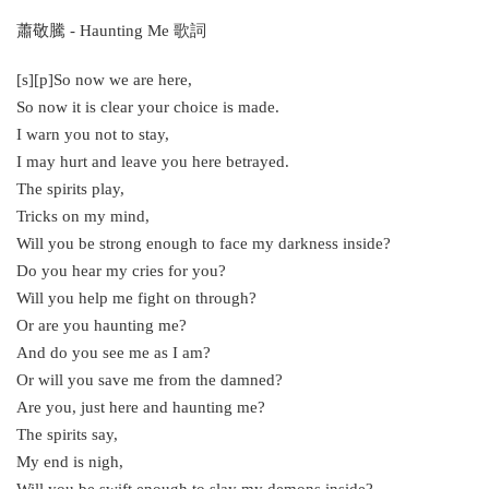
蕭敬騰 - Haunting Me 歌詞
[s][p]So now we are here,
So now it is clear your choice is made.
I warn you not to stay,
I may hurt and leave you here betrayed.
The spirits play,
Tricks on my mind,
Will you be strong enough to face my darkness inside?
Do you hear my cries for you?
Will you help me fight on through?
Or are you haunting me?
And do you see me as I am?
Or will you save me from the damned?
Are you, just here and haunting me?
The spirits say,
My end is nigh,
Will you be swift enough to slay my demons inside?