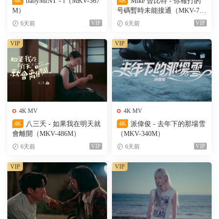
4K
babyMINT - i（MKV-367
4K
Mike 曾比特 - 你報打的
M）
号碼暫時未能接通（MKV-701
M）
VIP
VIP
6天前
6天前
VIP
VIP
4K MV
4K MV
4K
八三夭 - 如果我在明天就
4K
派偉俊 - 去年下的那場雪
會離開（MKV-486M）
（MKV-340M）
VIP
VIP
6天前
6天前
VIP
VIP