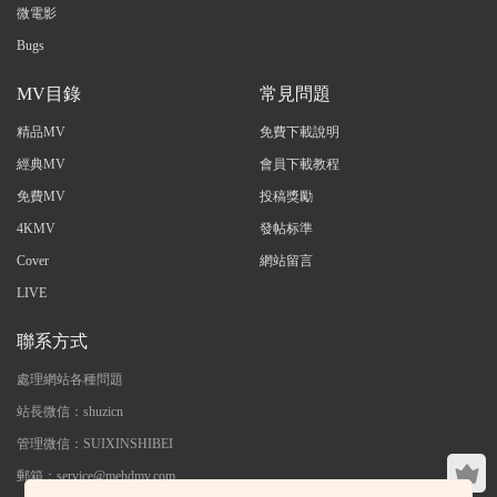
微電影
Bugs
MV目錄
常見問題
精品MV
免費下載說明
經典MV
會員下載教程
免費MV
投稿獎勵
4KMV
發帖标準
Cover
網站留言
LIVE
聯系方式
處理網站各種問題
站長微信：shuzicn
管理微信：SUIXINSHIBEI
郵箱：service@mehdmv.com