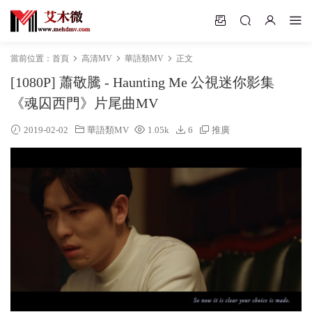
當前位置：
首頁
高清MV
華語類MV
正文
[1080P] 蕭敬騰 - Haunting Me 公視迷你影集
《魂囚西門》片尾曲MV
2019-02-02
華語類MV
1.05k
6
推廣