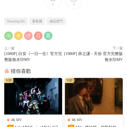
0
0
Haunting Me
蕭敬騰
魂囚西門
上一篇
下一篇
[1080P] 白安《一日一生》官方完
[1080P] 薛之謙 - 天份 官方完整版
整版無水印MV
無水印MV
猜你喜歡
VIP
VIP
4K MV
4K MV