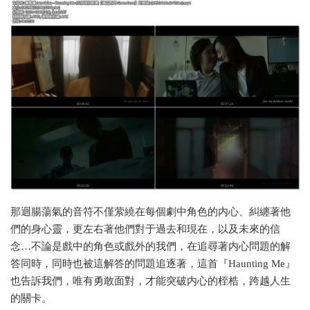
那迴腸蕩氣的音符不僅萦繞在每個劇中角色的内心、糾纏著他
們的身心靈，更左右著他們對于過去和現在，以及未來的信
念…不論是戲中的角色或戲外的我們，在追尋著内心問題的解
答同時，同時也被這解答的問題追逐著，這首『Haunting Me』
也告訴我們，唯有勇敢面對，才能突破内心的桎梏，跨越人生
的關卡。