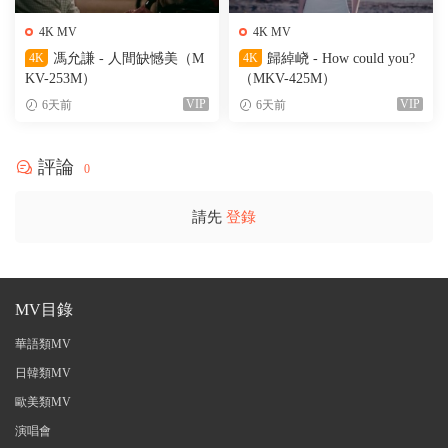
4K MV
4K MV
4K
馮允謙 - 人間缺憾美（M
4K
歸綽峣 - How could you?
KV-253M）
（MKV-425M）
VIP
VIP
6天前
6天前
評論
0
請先
登錄
MV目錄
華語類MV
日韓類MV
歐美類MV
演唱會