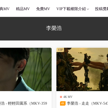
典MV
精品MV
免費MV
VIP下載權限介紹
投稿獎
李榮浩
VIP
4K MV
浩 - 輕輕田園系（MKV-359
李榮浩 - 走走（MKV-54
4K