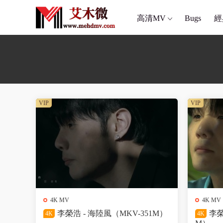
高清MV
Bugs
經
VIP
VIP
4K MV
4K MV
李榮浩 - 海陸風（MKV-351M）
李榮
4K
4K