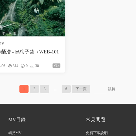
MV
榮浩 - 烏梅子醬（WEB-101
VIP
-06
814
0
30
1
2
3
...
6
下一頁
跳轉
MV目錄
常見問題
精品MV
免費下載說明