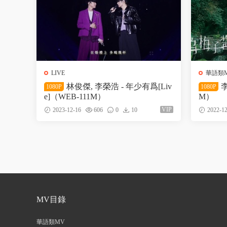
LIVE
華語類
林俊傑, 李榮浩 - 年少有爲[Liv
李
1080P
1080P
e]（WEB-111M）
M）
VIP
2023-12-16
606
0
10
2022-12
MV目錄
華語類MV