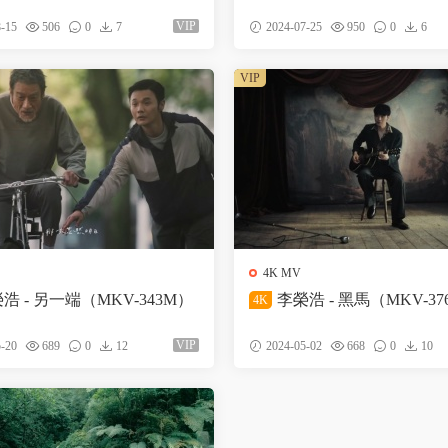
VIP
-15
506
0
7
2024-07-25
950
0
6
VIP
4K MV
浩 - 另一端（MKV-343M）
李榮浩 - 黑馬（MKV-37
4K
VIP
-20
689
0
12
2024-05-02
668
0
10