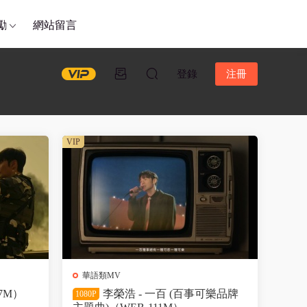
勵
網站留言
登錄
注冊
VIP
華語類MV
7M）
李榮浩 - 一百 (百事可樂品牌
1080P