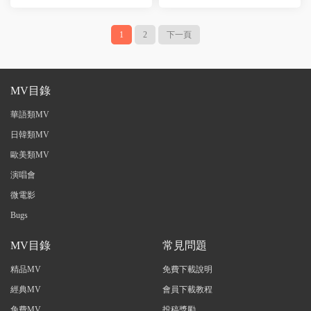
1
2
下一頁
MV目錄
華語類MV
日韓類MV
歐美類MV
演唱會
微電影
Bugs
MV目錄
常見問題
精品MV
免費下載說明
經典MV
會員下載教程
免費MV
投稿獎勵