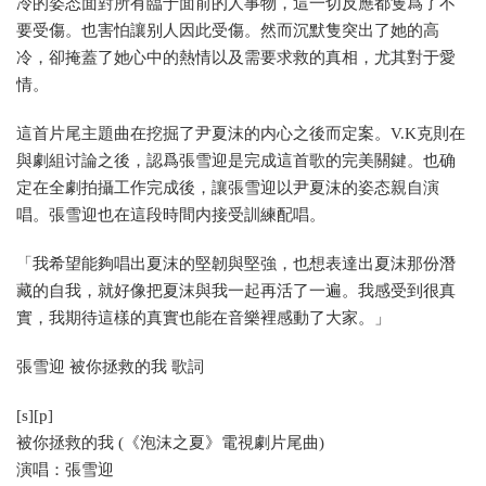
冷的姿态面對所有臨于面前的人事物，這一切反應都隻爲了不
要受傷。也害怕讓别人因此受傷。然而沉默隻突出了她的高
冷，卻掩蓋了她心中的熱情以及需要求救的真相，尤其對于愛
情。
這首片尾主題曲在挖掘了尹夏沫的内心之後而定案。V.K克則在
與劇組讨論之後，認爲張雪迎是完成這首歌的完美關鍵。也确
定在全劇拍攝工作完成後，讓張雪迎以尹夏沫的姿态親自演
唱。張雪迎也在這段時間内接受訓練配唱。
「我希望能夠唱出夏沫的堅韌與堅強，也想表達出夏沫那份潛
藏的自我，就好像把夏沫與我一起再活了一遍。我感受到很真
實，我期待這樣的真實也能在音樂裡感動了大家。」
張雪迎 被你拯救的我 歌詞
[s][p]
被你拯救的我 (《泡沫之夏》電視劇片尾曲)
演唱：張雪迎