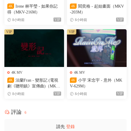
4K
Irene 林芊瑩 - 如果你記
4K
閻奕格 - 起始畫面（MKV
得（MKV-216M）
-203M）
VIP
VIP
8小時前
8小時前
VIP
VIP
4K MV
4K MV
4K
法蘭Fran - 變形記 (電視
4K
小宇 宋念宇 - 意外（MK
劇《聰明鎮》宣傳曲)（MKV-
V-629M）
205M）
VIP
VIP
8小時前
8小時前
評論
6
請先
登錄