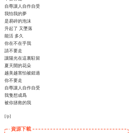
自尊讓人自作自受
我怕我的夢
是易碎的泡沫
升起了 又墜落
能活 多久
你在不在乎我
請不要走
讓陽光在這裏駐留
夏天開的花朵
越美越害怕被錯過
你不要走
自尊讓人自作自受
我隻想成爲
被你拯救的我
[/p]
資源下載