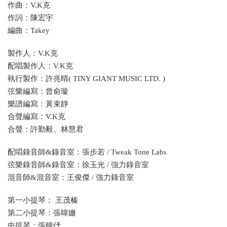
作曲：V.K克
作詞：陳宏宇
編曲：Takey
製作人：V.K克
配唱製作人：V.K克
執行製作：許兆晴( TINY GIANT MUSIC LTD. )
弦樂編寫：曾俞璇
樂譜編寫：黃束靜
合聲編寫：V.K克
合聲：許勤毅、林慧君
配唱錄音師&錄音室：張步若 / Tweak Tone Labs
弦樂錄音師&錄音室：徐玉光 / 強力錄音室
混音師&混音室：王俊傑 / 強力錄音室
第一小提琴： 王茂榛
第二小提琴：張暐姗
中提琴：張暐伃