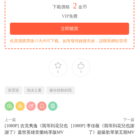
2
下載價格
金币
VIP免費
立即購買
此資源購買後15天内可下載。如有發現鏈接失效，請聯系網站管理
0
0
張雪迎
泡沫之夏
被你拯救的我
上一篇
下一篇
[1080P] 吉克隽逸《我等到花兒也
[1080P] 李佳薇《我等到花兒也謝
謝了》蓋世英雄音樂純享版MV
了》超級歌單第五期MV