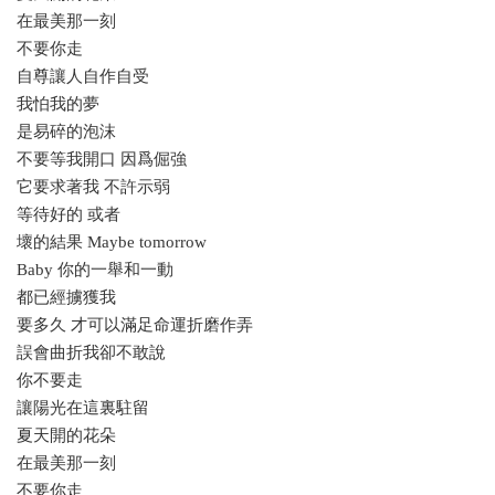
在最美那一刻
不要你走
自尊讓人自作自受
我怕我的夢
是易碎的泡沫
不要等我開口 因爲倔強
它要求著我 不許示弱
等待好的 或者
壞的結果 Maybe tomorrow
Baby 你的一舉和一動
都已經擄獲我
要多久 才可以滿足命運折磨作弄
誤會曲折我卻不敢說
你不要走
讓陽光在這裏駐留
夏天開的花朵
在最美那一刻
不要你走