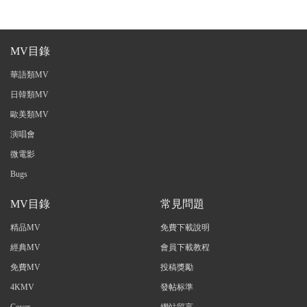
MV目錄
華語類MV
日韓類MV
歐美類MV
演唱會
微電影
Bugs
MV目錄
常見問題
精品MV
免費下載說明
經典MV
會員下載教程
免費MV
投稿獎勵
4KMV
發帖标準