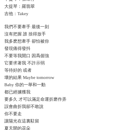
大提琴：羅翡翠
吉他：Takey
我們不要牽手 最後一刻
沒有把握 誰 捨得放手
我多麽想牽手 卻怕被你
發現痛得發抖
不要等我開口 因爲倔強
它要求著我 不許示弱
等待好的 或者
壞的結果 Maybe tomorrow
Baby 你的一舉和一動
都已經擄獲我
要多久 才可以滿足命運折磨作弄
誤會曲折我卻不敢說
你不要走
讓陽光在這裏駐留
夏天開的花朵