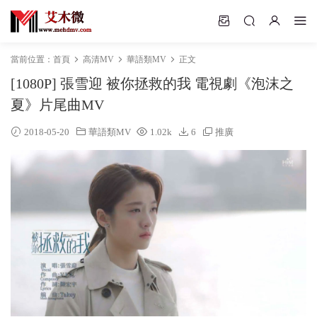
當前位置：
首頁
高清MV
華語類MV
正文
[1080P] 張雪迎 被你拯救的我 電視劇《泡沫之
夏》片尾曲MV
2018-05-20
華語類MV
1.02k
6
推廣