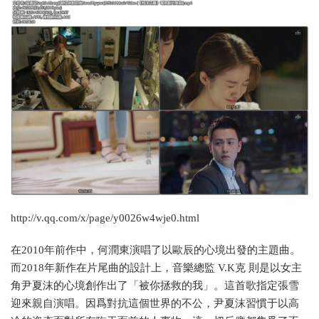
http://v.qq.com/x/page/y0026w4wje0.html
在2010年前作中，何潤東演唱了以歐辰的心境出發的主題曲。
而2018年新作在片尾曲的設計上，音樂總監 V.K克 則是以女主
角尹夏沫的心境創作出了「被你拯救的我」。這首歌指定張雪
迎來親自演唱。因爲對抗這個世界的不公，尹夏沫習慣于以高