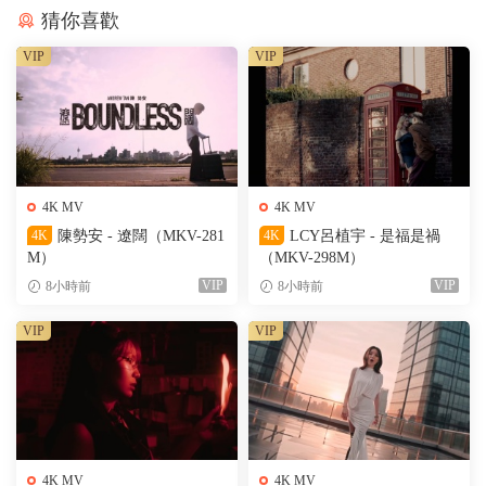
猜你喜歡
VIP
VIP
4K MV
4K MV
4K
陳勢安 - 遼闊（MKV-281
4K
LCY呂植宇 - 是福是禍
M）
（MKV-298M）
VIP
VIP
8小時前
8小時前
VIP
VIP
4K MV
4K MV