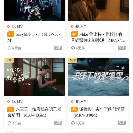
4K MV
4K MV
4K
babyMINT - i（MKV-367
4K
Mike 曾比特 - 你報打的
M）
号碼暫時未能接通（MKV-701
M）
VIP
VIP
4天前
4天前
VIP
VIP
4K MV
4K MV
4K
八三夭 - 如果我在明天就
4K
派偉俊 - 去年下的那場雪
會離開（MKV-486M）
（MKV-340M）
VIP
VIP
4天前
4天前