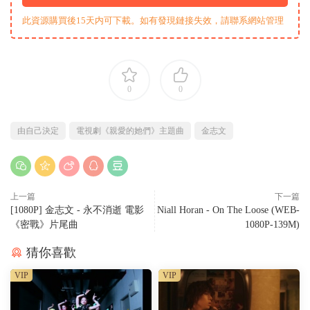
此資源購買後15天内可下載。如有發現鏈接失效，請聯系網站管理
0
0
由自己決定
電視劇《親愛的她們》主題曲
金志文
上一篇
下一篇
[1080P] 金志文 - 永不消逝 電影
Niall Horan - On The Loose (WEB-
《密戰》片尾曲
1080P-139M)
猜你喜歡
VIP
VIP