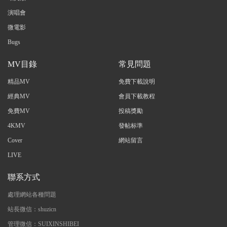
演唱會
微電影
Bugs
MV目錄
常見問題
精品MV
免費下載說明
經典MV
會員下載教程
免費MV
投稿獎勵
4KMV
發帖标準
Cover
網站留言
LIVE
聯系方式
處理網站各種問題
站長微信：shuzicn
管理微信：SUIXINSHIBEI