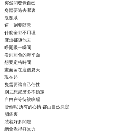
突然間發覺自己
身體要逃去哪裏
沒關系
這一刻要随意
什麽全都不用理
麻煩都随他去
睜開眼一瞬間
看到藍色的海平面
想要定格時間
畫面留在這個夏天
現在起
隻需要讓自己任性
别去想那麽多不确定
自由在等待被喚醒
管他呢 所有的心情 都由自己決定
腦袋裏
裝着好多問題
總會覺得好無力