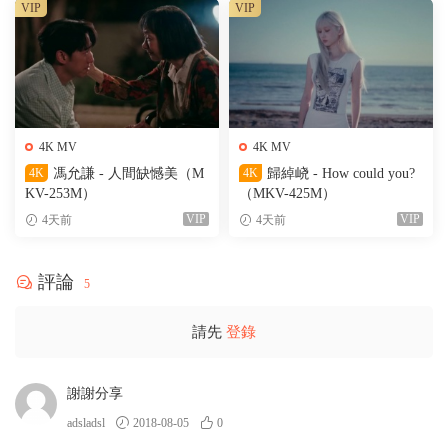
VIP
VIP
4K MV
4K MV
4K
馮允謙 - 人間缺憾美（M
4K
歸綽峣 - How could you?
KV-253M）
（MKV-425M）
VIP
VIP
4天前
4天前
評論
5
請先
登錄
謝謝分享
adsladsl
2018-08-05
0