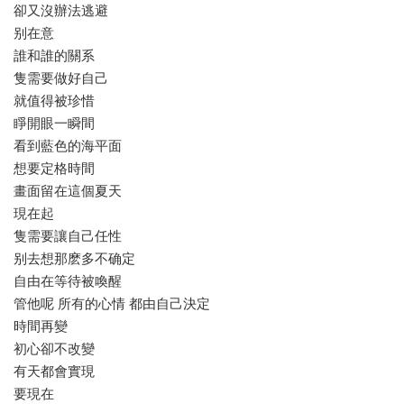
卻又沒辦法逃避
别在意
誰和誰的關系
隻需要做好自己
就值得被珍惜
睜開眼一瞬間
看到藍色的海平面
想要定格時間
畫面留在這個夏天
現在起
隻需要讓自己任性
别去想那麽多不确定
自由在等待被喚醒
管他呢 所有的心情 都由自己決定
時間再變
初心卻不改變
有天都會實現
要現在