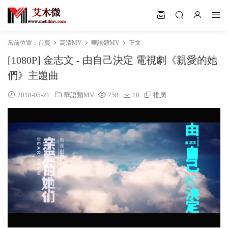
當前位置：
首頁
高清MV
華語類MV
正文
[1080P] 金志文 - 由自己決定 電視劇《親愛的她
們》主題曲
2018-05-21
華語類MV
758
10
推廣