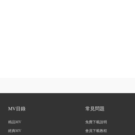
MV目錄
常見問題
精品MV
免費下載說明
經典MV
會員下載教程