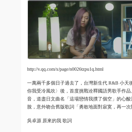
http://v.qq.com/x/page/n0026tzpu1q.html
一萬兩千多個日子過去了，台灣新生代 R&B 小天後
你我受冷風吹〉後，首度挑戰诠釋國語男歌手作品。經製作人
音，道盡日文曲名「這場戀情我撲了個空」的心酸
脫，意外吻合舊版歌詞「勇敢地面對寂寞，再一次
吳卓源 原來的我 歌詞