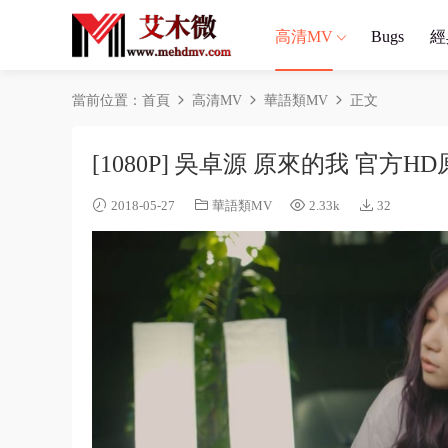
高清MV
Bugs
經
當前位置：
首頁
高清MV
華語類MV
正文
[1080P] 吳卓源 原來的我 官方
2018-05-27
華語類MV
2.33k
32