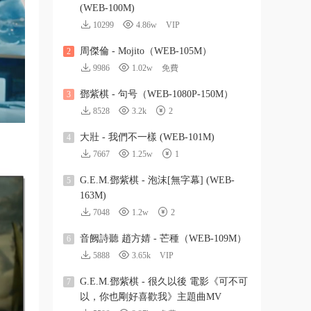
(WEB-100M)
10299
4.86w
VIP
周傑倫 - Mojito（WEB-105M）
2
9986
1.02w
免費
鄧紫棋 - 句号（WEB-1080P-150M）
3
8528
3.2k
2
大壯 - 我們不一樣 (WEB-101M)
4
7667
1.25w
1
G.E.M.鄧紫棋 - 泡沫[無字幕] (WEB-
5
163M)
7048
1.2w
2
音阙詩聽 趙方婧 - 芒種（WEB-109M）
6
5888
3.65k
VIP
G.E.M.鄧紫棋 - 很久以後 電影《可不可
7
以，你也剛好喜歡我》主題曲MV