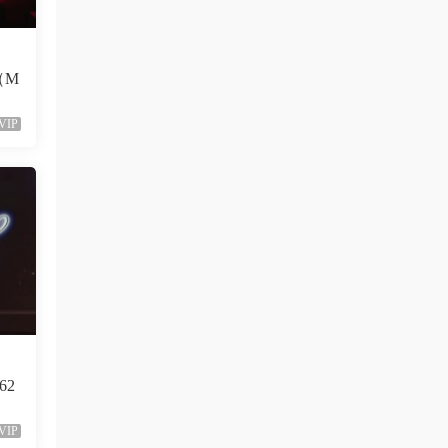
已修複。
來源：
留言闆
（M
liyunwen • 1周前
VIP
黑發尤物-蔡依林，鏈接失效
來源：
留言闆
liyunwen • 1周前
好的👌🏻
來源：
留言闆
z3370705 • 1周前
很不錯啊
62
來源：
[1080P] Taylor Swift、Brendon Urie - ME!
(Official Video)
VIP