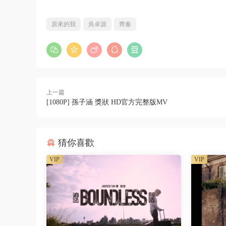
原來的我
吳卓源
齊秦
上一篇
[1080P] 孫子涵 獎狀 HD官方完整版MV
猜你喜歡
VIP
VIP