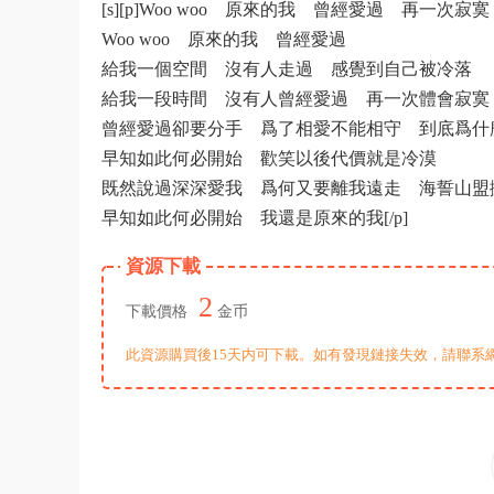
[s][p]Woo woo 原來的我 曾經愛過 再一次寂寞
Woo woo 原來的我 曾經愛過
給我一個空間 沒有人走過 感覺到自己被冷落
給我一段時間 沒有人曾經愛過 再一次體會寂寞
曾經愛過卻要分手 爲了相愛不能相守 到底爲什
早知如此何必開始 歡笑以後代價就是冷漠
既然說過深深愛我 爲何又要離我遠走 海誓山盟
早知如此何必開始 我還是原來的我[/p]
資源下載
2
下載價格
金币
此資源購買後15天内可下載。如有發現鏈接失效，請聯系