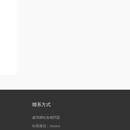
聯系方式
處理網站各種問題
站長微信：shuzicn