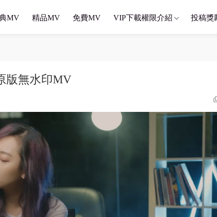
典MV
精品MV
免費MV
VIP下載權限介紹
投稿獎
HD原版無水印MV