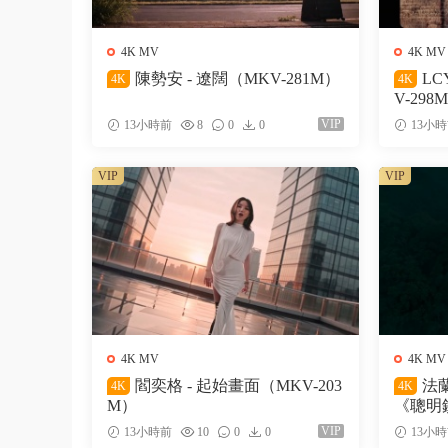
4K MV
4K MV
陳勢安 - 遼闊（MKV-281M）
LC
4K
4K
V-298
VIP
13小時前
8
0
0
13小
VIP
VIP
4K MV
4K MV
閻奕格 - 起始畫面（MKV-203
法蘭
4K
4K
M）
《聰明鎮
M）
VIP
13小時前
10
0
0
13小