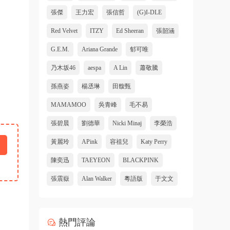
張傑
王力宏
張信哲
(G)I-DLE
Red Velvet
ITZY
Ed Sheeran
張韶涵
G.E.M.
Ariana Grande
郁可唯
乃木坂46
aespa
A Lin
蕭敬騰
孫燕姿
楊丞琳
田馥甄
MAMAMOO
吳青峰
毛不易
張碧晨
劉德華
Nicki Minaj
李榮浩
黃麗玲
APink
容祖兒
Katy Perry
陳奕迅
TAEYEON
BLACKPINK
張震嶽
Alan Walker
粵語版
于文文
熱門評論