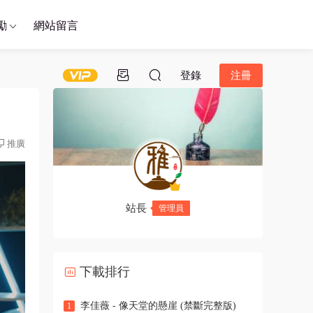
勵
網站留言
登錄
注冊
推廣
站長
管理員
下載排行
李佳薇 - 像天堂的懸崖 (禁斷完整版)
1