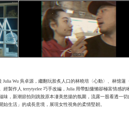
 Julia Wu 吳卓源，繼翻玩脍炙人口的林曉培〈心動〉、林憶蓮
 terrytyelee 巧手改編，Julia 用帶點慵懶卻極富情感的
滋味，新潮節拍則跳脫原本凄美悠揚的氛圍，流露一股看透一切
開始生活」的成長意境，展現女性視角的柔情堅韌。