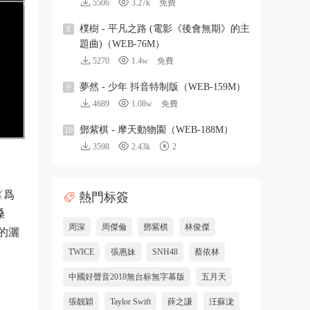
5506
3.27k
免費
樸樹 - 平凡之路 (電影《後會無期》的主
8
題曲)（WEB-76M）
5270
1.4w
免費
夢然 - 少年 抖音特制版（WEB-159M）
9
4689
1.08w
免費
鄧紫棋 - 摩天動物園（WEB-188M）
10
3598
2.43k
2
〈爲
熱門标簽
嗓
周深
周傑倫
鄧紫棋
林俊傑
的灑
TWICE
張惠妹
SNH48
蔡依林
中國好聲音2018無台标無字幕版
五月天
張靓穎
Taylor Swift
薛之謙
汪蘇泷