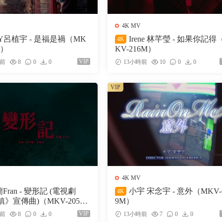
4K MV
Y呂植宇 - 是福是禍（MK
Irene 林芊瑩 - 如果你記得
4K
M）
KV-216M）
VIP
時前
8
0
0
13小時前
10
0
0
VIP
4K MV
Fran - 變形記 (電視劇
小宇 宋念宇 - 意外（MKV-
4K
》宣傳曲)（MKV-205
9M）
VIP
時前
8
0
0
13小時前
7
0
0