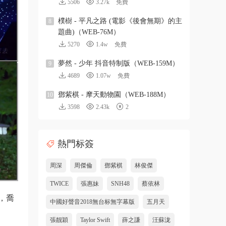
5506
3.27k
免費
樸樹 - 平凡之路 (電影《後會無期》的主
8
題曲)（WEB-76M）
5270
1.4w
免費
夢然 - 少年 抖音特制版（WEB-159M）
9
4689
1.07w
免費
鄧紫棋 - 摩天動物園（WEB-188M）
10
3598
2.43k
2
熱門标簽
周深
周傑倫
鄧紫棋
林俊傑
TWICE
張惠妹
SNH48
蔡依林
，喬
中國好聲音2018無台标無字幕版
五月天
張靓穎
Taylor Swift
薛之謙
汪蘇泷