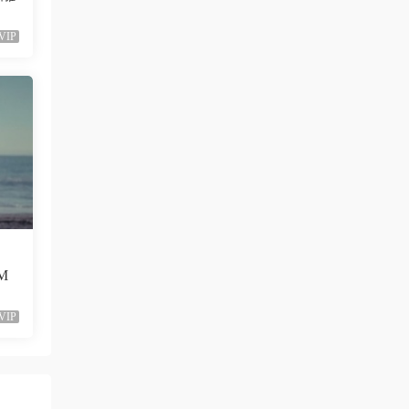
VIP
（M
VIP