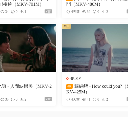
接通（MKV-701M）
開（MKV-486M）
VIP
34
0
1
4天前
36
0
2
VIP
4K MV
謙 - 人間缺憾美（MKV-2
歸綽峣 - How could you?
4K
KV-425M）
VIP
33
0
2
4天前
41
0
2