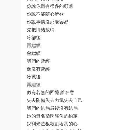
你說你還有很多的顧慮
你說不能随心所欲
你說事情沒那麽容易
先把情緒放晴
冷卻後
再繼續
會繼續
我們的曾經
像沒有曾經
冷戰後
再繼續
似有若無的回憶 誰在意
失去防備失去力氣失去自己
我們的結局最後沒有結局
她的無名指閃耀你的約定
銳利光芒狠狠劃著我的心