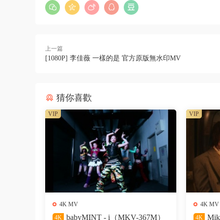
上一篇
[1080P] 李佳薇 一樣的是 官方原版無水印MV
猜你喜歡
VIP
VIP
4K MV
4K MV
babyMINT - i（MKV-367M）
Mi
4K
4K