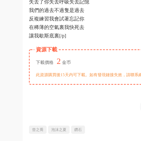
失去了你失去呼吸失去記憶
我們的過去不過隻是過去
反複練習我會試著忘記你
在稀薄的空氣裏我快死去
讓我歇斯底裏[/p]
資源下載
2
下載價格
金币
此資源購買後15天内可下載。如有發現鏈接失效，請聯系
曾之喬
泡沫之夏
鑽石