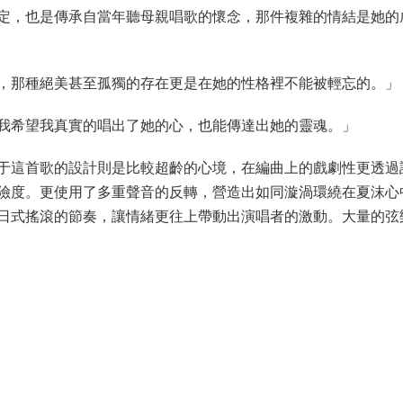
定，也是傳承自當年聽母親唱歌的懷念，那件複雜的情結是她的
，那種絕美甚至孤獨的存在更是在她的性格裡不能被輕忘的。」
我希望我真實的唱出了她的心，也能傳達出她的靈魂。」
于這首歌的設計則是比較超齡的心境，在編曲上的戲劇性更透過
險度。更使用了多重聲音的反轉，營造出如同漩渦環繞在夏沫心
日式搖滾的節奏，讓情緒更往上帶動出演唱者的激動。大量的弦