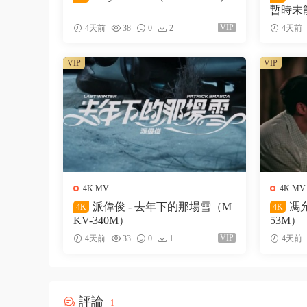
暫時未能
VIP
4天前
38
0
2
4天前
VIP
VIP
4K MV
4K MV
派偉俊 - 去年下的那場雪（M
馮允
4K
4K
KV-340M）
53M）
VIP
4天前
33
0
1
4天前
評論
1