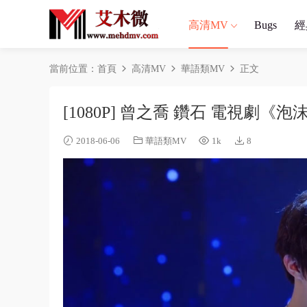
高清MV
Bugs
經
當前位置：
首頁
高清MV
華語類MV
正文
[1080P] 曾之喬 鑽石 電視劇《
2018-06-06
華語類MV
1k
8