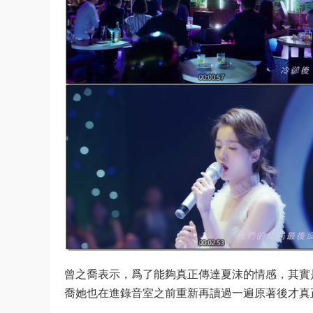
曾之喬表示，爲了能夠真正傳達夏沫的情感，其實
喬她也在進錄音室之前重新再讀過一遍原著後才真