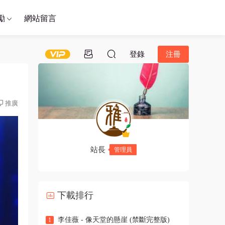
勵
網站留言
登錄
注冊
推廣
站長
管理員
下載排行
李佳薇 - 像天堂的懸崖 (禁斷完整版)
1