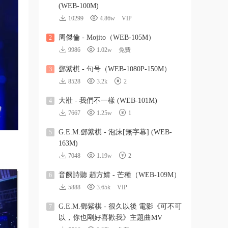
(WEB-100M)
10299
4.86w
VIP
周傑倫 - Mojito（WEB-105M）
2
9986
1.02w
免費
鄧紫棋 - 句号（WEB-1080P-150M）
3
8528
3.2k
2
大壯 - 我們不一樣 (WEB-101M)
4
7667
1.25w
1
G.E.M.鄧紫棋 - 泡沫[無字幕] (WEB-
5
163M)
7048
1.19w
2
音阙詩聽 趙方婧 - 芒種（WEB-109M）
6
5888
3.65k
VIP
G.E.M.鄧紫棋 - 很久以後 電影《可不可
7
以，你也剛好喜歡我》主題曲MV