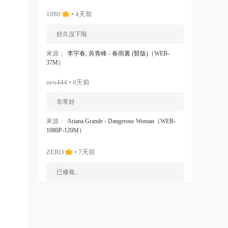
1080
• 4天前
好久沒下啦
來源：
李宇春, 吳青峰 - 春雨裏 (豎版)（WEB-
37M）
neo444 • 6天前
非常好
來源：
Ariana Grande - Dangerous Woman（WEB-
1080P-120M）
ZERO
• 7天前
已修複。
來源：
留言闆
liyunwen • 1周前