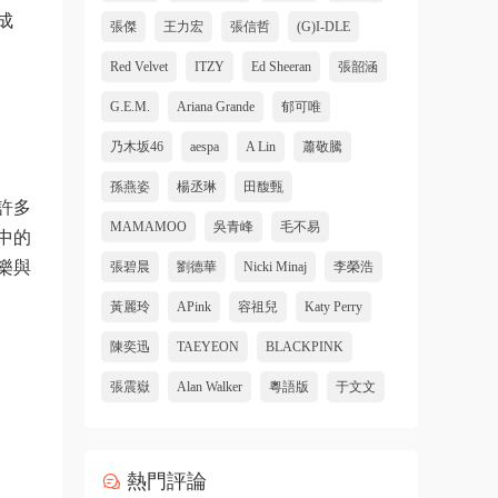
成
張傑
王力宏
張信哲
(G)I-DLE
Red Velvet
ITZY
Ed Sheeran
張韶涵
G.E.M.
Ariana Grande
郁可唯
乃木坂46
aespa
A Lin
蕭敬騰
孫燕姿
楊丞琳
田馥甄
許多
MAMAMOO
吳青峰
毛不易
中的
樂與
張碧晨
劉德華
Nicki Minaj
李榮浩
黃麗玲
APink
容祖兒
Katy Perry
陳奕迅
TAEYEON
BLACKPINK
張震嶽
Alan Walker
粵語版
于文文
熱門評論