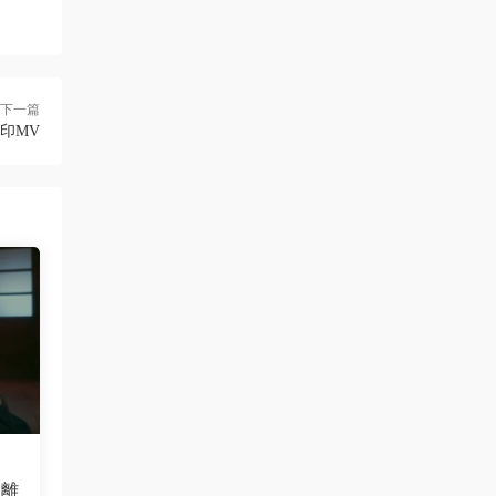
三歲都很帥
• 2周前
多上點九十年代的經典港台歌啊，當今那些
垃圾歌論壇太多了
下一篇
來源：
留言闆
水印MV
ZERO
• 2周前
這歌沒MV
來源：
留言闆
yusong99 • 2周前
這個資源很不錯
來源：
香港群星 金典娛樂真經典 2010香港紅館演
唱會《Remux MKV 16.07G》
會離