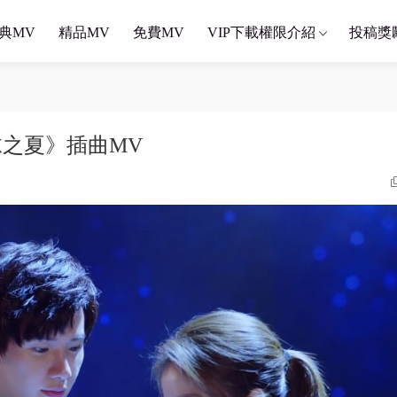
典MV
精品MV
免費MV
VIP下載權限介紹
投稿獎
泡沫之夏》插曲MV