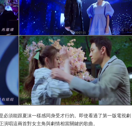
是必須能跟夏沫一樣感同身受才行的。即使看過了第一版電視劇
正演唱這兩首對女主角與劇情相當關鍵的歌曲。