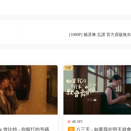
[1080P] 楊丞琳 忘課 官方原版無
VIP
4K MV
ke 曾比特 - 你報打的号碼
八三夭 - 如果我在明天就
4K