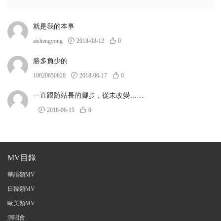
就是我的本事
aishengyong
2018-08-12
0
勝多負少的
18620650620
2018-06-17
0
一直跟随站長的腳步，從未改變……
2018-06-15
0
MV目錄
華語類MV
日韓類MV
歐美類MV
演唱會