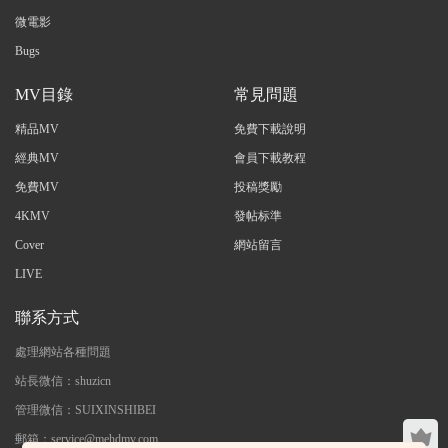
微電影
Bugs
MV目錄
常見問題
精品MV
免費下載說明
經典MV
會員下載教程
免費MV
投稿獎勵
4KMV
發帖标準
Cover
網站留言
LIVE
聯系方式
處理網站各種問題
站長微信：shuzicn
管理微信：SUIXINSHIBEI
郵箱：service@mehdmv.com