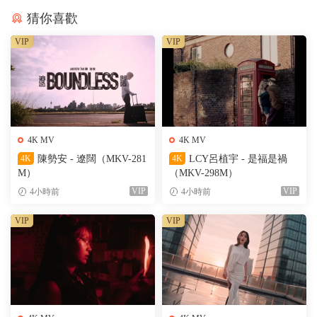
猜你喜歡
VIP
VIP
4K MV
4K MV
4K
陳勢安 - 遼闊（MKV-281
4K
LCY呂植宇 - 是福是禍
M）
（MKV-298M）
VIP
VIP
4小時前
4小時前
VIP
VIP