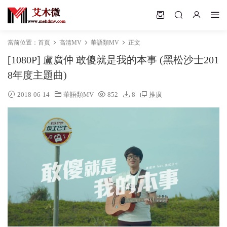
當前位置：
首頁
高清MV
華語類MV
正文
[1080P] 盧廣仲 敢傻就是我的本事 (黑松沙士201
8年度主題曲)
2018-06-14
華語類MV
852
8
推廣