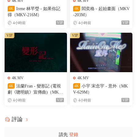
4K MV
4K MV
4K
Irene 林芊瑩 - 如果你記
4K
閻奕格 - 起始畫面（MKV
得（MKV-216M）
-203M）
VIP
VIP
4小時前
4小時前
VIP
VIP
4K MV
4K MV
4K
法蘭Fran - 變形記 (電視
4K
小宇 宋念宇 - 意外（MK
劇《聰明鎮》宣傳曲)（MKV-
V-629M）
205M）
VIP
VIP
4小時前
4小時前
評論
3
請先
登錄