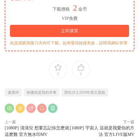
2
下載價格
金币
VIP免費
立即購買
此資源購買後15天内可下載。如有發現鏈接失效，請聯系網站管理
0
0
盧廣仲
敢傻就是我的本事
黑松沙士2018年度主題曲
上一篇
下一篇
[1080P] 清清兒 想要忘記你怎麽就
[1080P] 宇宙人 這就是我愛你的方
這麽難 官方無水印MV
法 官方LIVE版MV