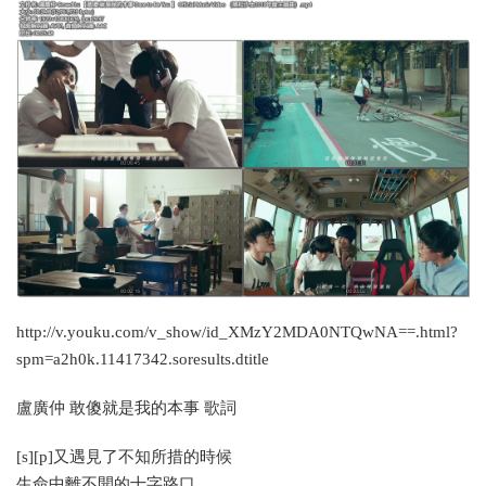
http://v.youku.com/v_show/id_XMzY2MDA0NTQwNA==.html?
spm=a2h0k.11417342.soresults.dtitle
盧廣仲 敢傻就是我的本事 歌詞
[s][p]又遇見了不知所措的時候
生命中離不開的十字路口