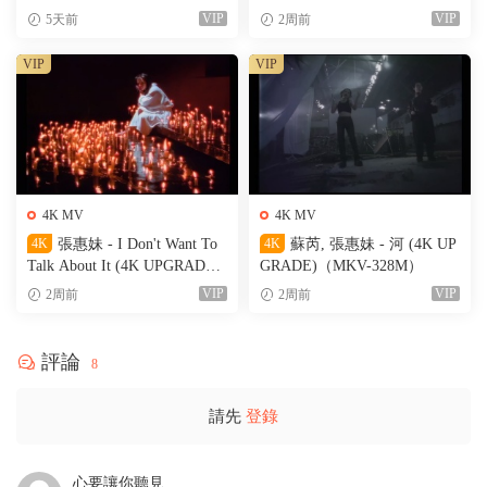
（MKV-88M）
VIP
VIP
5天前
2周前
VIP
VIP
4K MV
4K MV
4K
張惠妹 - I Don't Want To
4K
蘇芮, 張惠妹 - 河 (4K UP
Talk About It (4K UPGRADE)
GRADE)（MKV-328M）
（MKV-470M）
VIP
VIP
2周前
2周前
評論
8
請先
登錄
心要讓你聽見