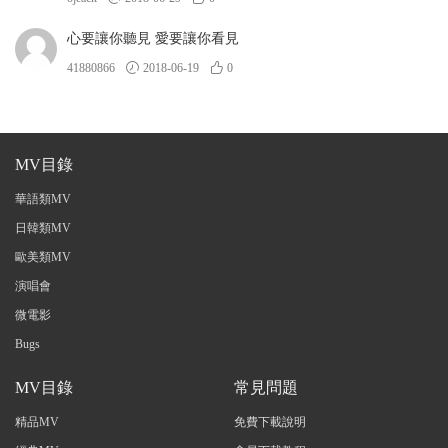
心要讓你聽見 愛要讓你看見
41880866
2018-06-19
0
MV目錄
華語類MV
日韓類MV
歐美類MV
演唱會
微電影
Bugs
MV目錄
常見問題
精品MV
免費下載說明