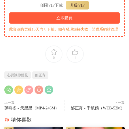
僅限VIP下載
升級VIP
立即購買
此資源購買後15天内可下載。如有發現鏈接失效，請聯系網站管理
0
1
心要讓你聽見
邰正宵
上一篇
下一篇
孫燕姿 - 天黑黑（MP4-246M）
邰正宵 - 千紙鶴（WEB-52M）
猜你喜歡