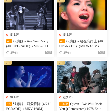
VIP
VIP
4K MV
4K MV
4K
張惠妹 - Are You Ready
4K
張惠妹 - 站在高崗上 (4K
(4K UPGRADE)（MKV-313
UPGRADE)（MKV-329M）
M）
VIP
VIP
5天前
5天前
VIP
VIP
4K MV
經典MV
4K
張惠妹 - 對愛投降 (4K U
1080P
Queen - We Will Rock
PGRADE)（MKV-168M）
You [(Remastered) 1978 Edit]