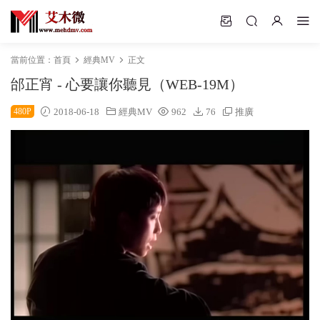
當前位置：
首頁
經典MV
正文
邰正宵 - 心要讓你聽見（WEB-19M）
480P
2018-06-18
經典MV
962
76
推廣