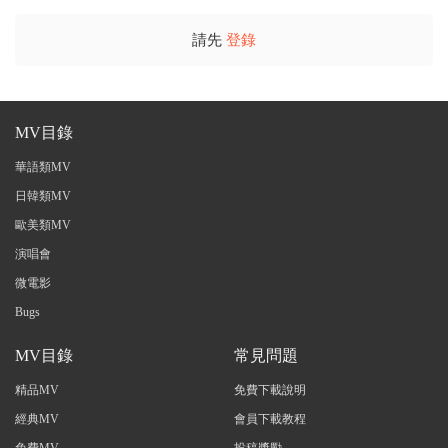
請先
登錄
MV目錄
華語類MV
日韓類MV
歐美類MV
演唱會
微電影
Bugs
MV目錄
常見問題
精品MV
免費下載說明
經典MV
會員下載教程
免費MV
投稿獎勵