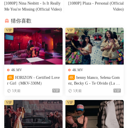
[1080P] Nina Nesbitt - Is It Really
[1080P] Plaza - Personal (Official
Me You're Missing (Official Video)
Video)
猜你喜歡
VIP
VIP
4K MV
4K MV
4K
H3RIZON - Certified Love
4K
benny blanco, Selena Gom
r Girl（MKV-330M）
ez, Becky G - Te Olvido (La L
a)（MKV-327M）
VIP
VIP
5天前
5天前
VIP
VIP