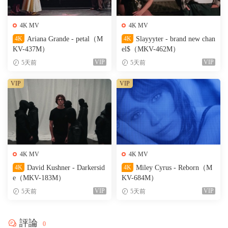
4K MV
4K MV
4K
Ariana Grande - petal（M
4K
Slayyyter - brand new chan
KV-437M）
el$（MKV-462M）
VIP
VIP
5天前
5天前
VIP
VIP
4K MV
4K MV
4K
David Kushner - Darkersid
4K
Miley Cyrus - Reborn（M
e（MKV-183M）
KV-684M）
VIP
VIP
5天前
5天前
評論
0