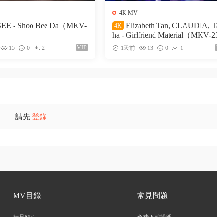
4K MV
EE - Shoo Bee Da（MKV-
Elizabeth Tan, CLAUDIA, Ta
4K
ha - Girlfriend Material（MKV-2
M）
VIP
15
0
2
1天前
13
0
1
請先
登錄
MV目錄
常見問題