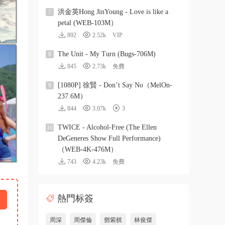
洪金英Hong JinYoung - Love is like a
7
petal (WEB-103M）
892
2.52k
VIP
The Unit - My Turn (Bugs-706M)
8
845
2.73k
免費
[1080P] 徐賢 - Don’t Say No（MelOn-
9
237.6M）
844
3.07k
3
TWICE - Alcohol-Free (The Ellen
10
DeGeneres Show Full Performance)
（WEB-4K-476M）
743
4.23k
免費
熱門标簽
周深
周傑倫
鄧紫棋
林俊傑