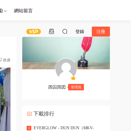
勵
網站留言
登錄
注冊
推廣
囨囚囨図
管理員
下載排行
EVERGLOW - DUN DUN（MKV-
1