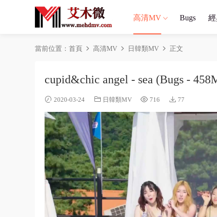
高清MV
Bugs
經
當前位置：
首頁
高清MV
日韓類MV
正文
cupid&chic angel - sea (Bugs - 458
2020-03-24
日韓類MV
716
77