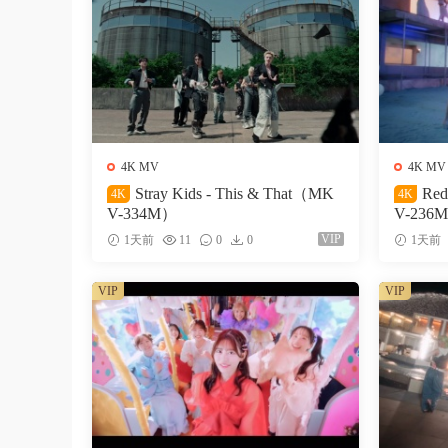
4K MV
4K MV
Stray Kids - This & That（MK
Red
4K
4K
V-334M）
V-236
VIP
1天前
11
0
0
1天前
VIP
VIP