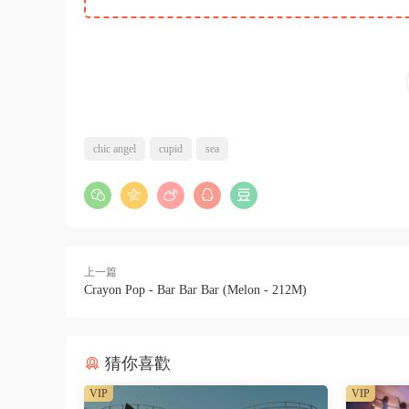
chic angel
cupid
sea
上一篇
Crayon Pop - Bar Bar Bar (Melon - 212M)
猜你喜歡
VIP
VIP