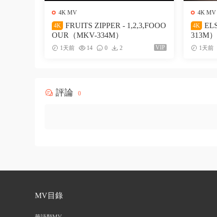
4K MV
4K MV
FRUITS ZIPPER - 1,2,3,FOOO
ELS
4K
4K
OUR（MKV-334M）
313M）
VIP
1天前
14
0
2
1天前
評論
0
MV目錄