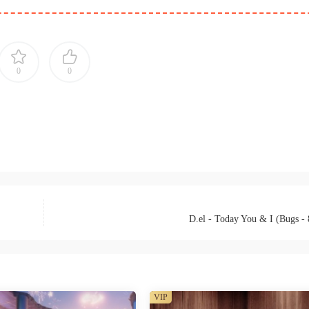
0
0
D.el - Today You & I (Bugs -
VIP