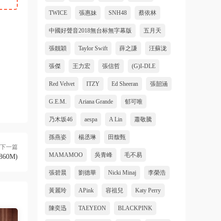
TWICE
張惠妹
SNH48
蔡依林
中國好聲音2018無台标無字幕版
五月天
張靓穎
Taylor Swift
薛之謙
汪蘇泷
張傑
王力宏
張信哲
(G)I-DLE
Red Velvet
ITZY
Ed Sheeran
張韶涵
G.E.M.
Ariana Grande
郁可唯
乃木坂46
aespa
A Lin
蕭敬騰
孫燕姿
楊丞琳
田馥甄
下一篇
MAMAMOO
吳青峰
毛不易
 860M)
張碧晨
劉德華
Nicki Minaj
李榮浩
黃麗玲
APink
容祖兒
Katy Perry
陳奕迅
TAEYEON
BLACKPINK