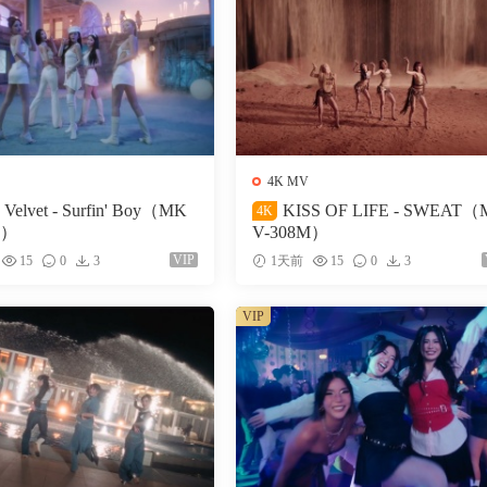
4K MV
 Velvet - Surfin' Boy（MK
KISS OF LIFE - SWEAT
4K
M）
V-308M）
VIP
15
0
3
1天前
15
0
3
VIP