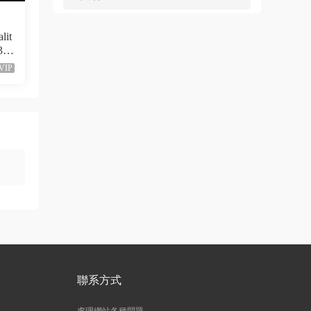
來源：
Ariana Grande - Dangerous Woman（WEB-
1080P-120M）
lit
36
ZERO
• 1周前
VIP
已修複。
來源：
留言闆
liyunwen • 2周前
黑發尤物-蔡依林，鏈接失效
來源：
留言闆
liyunwen • 2周前
好的👌🏻
來源：
留言闆
聯系方式
z3370705 • 2周前