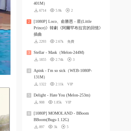
401M）
6714
5.9k
2
[1080P] Loco、俞勝恩 - 星(Little
2
Prince)》韓劇《阿爾罕布拉宮的回憶》
插曲
2293
2.67k
免費
Stellar - Mask（Melon-244M)
3
1855
2.74k
3
Apink - I'm so sick（WEB-1080P-
4
131M）
1322
2.11k
VIP
Delight - Hate You (Melon-253m)
5
908
1.85k
VIP
[1080P] MOMOLAND - BBoom
6
BBoom(Bugs-1.12G)
897
3k
5