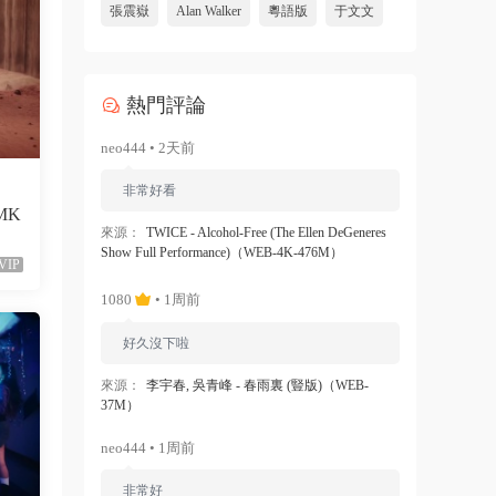
張震嶽
Alan Walker
粵語版
于文文
熱門評論
neo444 • 2天前
非常好看
（MK
來源：
TWICE - Alcohol-Free (The Ellen DeGeneres
Show Full Performance)（WEB-4K-476M）
VIP
1080
• 1周前
好久沒下啦
來源：
李宇春, 吳青峰 - 春雨裏 (豎版)（WEB-
37M）
neo444 • 1周前
非常好