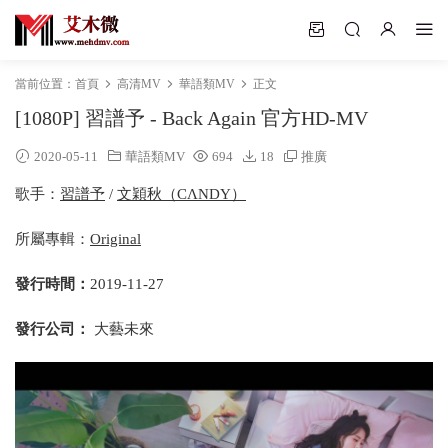
當前位置：
首頁
高清MV
華語類MV
正文
[1080P] 習譜予 - Back Again 官方HD-MV
2020-05-11
華語類MV
694
18
推廣
歌手：
習譜予
/
文穎秋（CΛNDY）
所屬專輯：
Original
發行時間：
2019-11-27
發行公司：
大藝未來