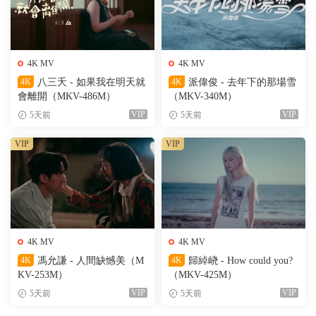
4K MV
4K MV
4K
八三夭 - 如果我在明天就
4K
派偉俊 - 去年下的那場雪
會離開（MKV-486M）
（MKV-340M）
VIP
VIP
5天前
5天前
VIP
VIP
4K MV
4K MV
4K
馮允謙 - 人間缺憾美（M
4K
歸綽峣 - How could you?
KV-253M）
（MKV-425M）
VIP
VIP
5天前
5天前