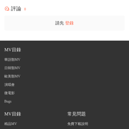
評論
0
請先
登錄
MV目錄
華語類MV
日韓類MV
歐美類MV
演唱會
微電影
Bugs
MV目錄
常見問題
精品MV
免費下載說明