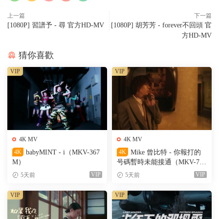
上一篇
下一篇
[1080P] 習譜予 - 尋 官方HD-MV
[1080P] 胡芳芳 - forever不回頭 官
方HD-MV
猜你喜歡
VIP
VIP
4K MV
4K MV
4K
babyMINT - i（MKV-367
4K
Mike 曾比特 - 你報打的
M）
号碼暫時未能接通（MKV-701
M）
VIP
VIP
5天前
5天前
VIP
VIP