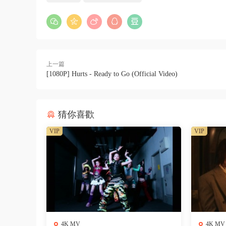
上一篇
[1080P] Hurts - Ready to Go (Official Video)
猜你喜歡
VIP
VIP
4K MV
4K MV