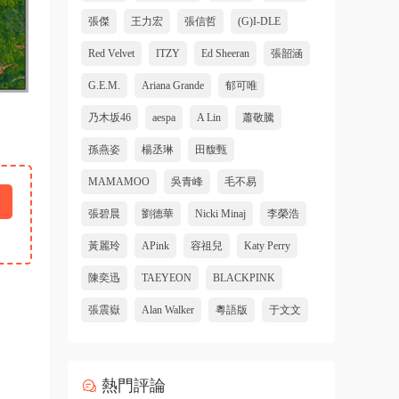
張傑
王力宏
張信哲
(G)I-DLE
Red Velvet
ITZY
Ed Sheeran
張韶涵
G.E.M.
Ariana Grande
郁可唯
乃木坂46
aespa
A Lin
蕭敬騰
孫燕姿
楊丞琳
田馥甄
MAMAMOO
吳青峰
毛不易
張碧晨
劉德華
Nicki Minaj
李榮浩
黃麗玲
APink
容祖兒
Katy Perry
陳奕迅
TAEYEON
BLACKPINK
張震嶽
Alan Walker
粵語版
于文文
熱門評論