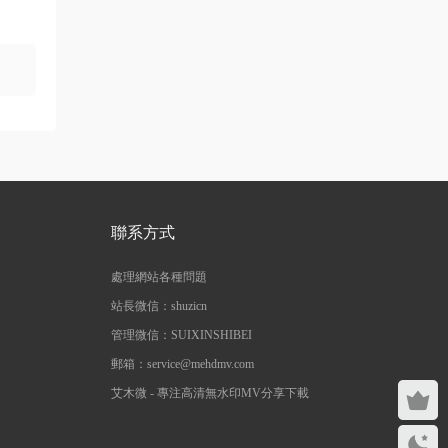
neo444 • 1周前
666666666666
來源：
[1080P] Sia - Move Your Body (Single Mix)
[Lyric] 抖音很火的BGM
三歲都很帥
• 2周前
多上點九十年代的經典港台歌啊，當今那些
垃圾歌論壇太多了
聯系方式
來源：
留言闆
處理網站各種問題
ZERO
• 3周前
站長微信：shuzicn
這歌沒MV
管理微信：SUIXINSHIBEI
郵箱：service@mehdmv.com
來源：
留言闆
艾木微 - 專注高清無水印MV分享下載