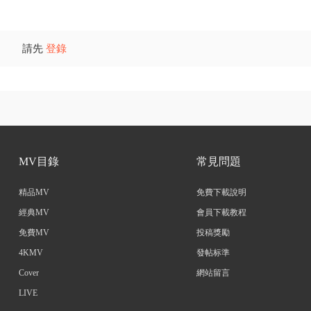
請先
登錄
MV目錄
常見問題
精品MV
免費下載說明
經典MV
會員下載教程
免費MV
投稿獎勵
4KMV
發帖标準
Cover
網站留言
LIVE