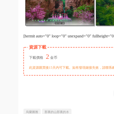
[hermit auto="0" loop="0" unexpand="0" fullheight="0
資源下載
2
下載價格
金币
此資源購買後15天内可下載。如有發現鏈接失效，請聯系
烏蘭圖雅
那裏的山那裏的水