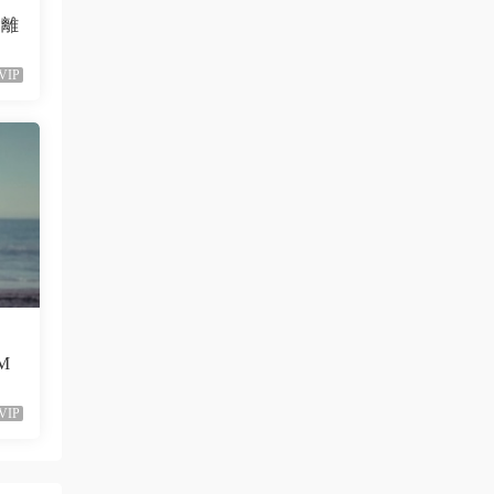
會離
已修複。
來源：
留言闆
VIP
liyunwen • 1周前
黑發尤物-蔡依林，鏈接失效
來源：
留言闆
liyunwen • 1周前
好的👌🏻
來源：
留言闆
（M
z3370705 • 1周前
很不錯啊
VIP
來源：
[1080P] Taylor Swift、Brendon Urie - ME!
(Official Video)