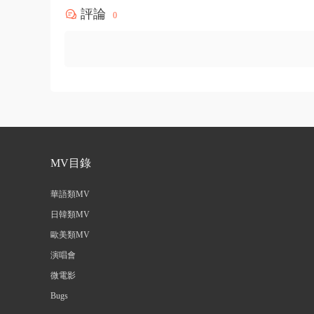
評論
0
MV目錄
華語類MV
日韓類MV
歐美類MV
演唱會
微電影
Bugs