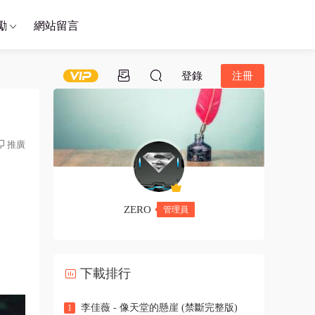
勵
網站留言
登錄
注冊
推廣
ZERO
管理員
下載排行
李佳薇 - 像天堂的懸崖 (禁斷完整版)
1