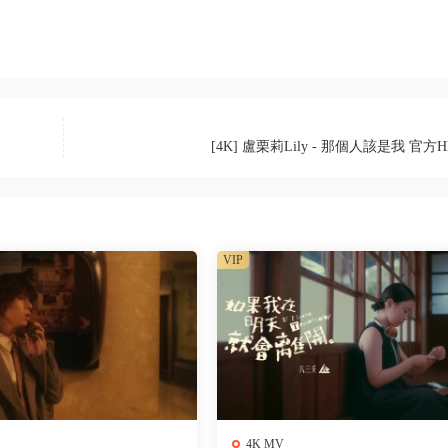
[4K] 盧栗莉Lily - 那個人該是我 官方H
VIP
4K MV