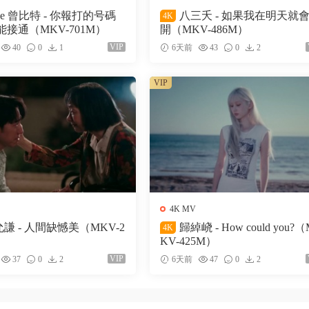
ke 曾比特 - 你報打的号碼
八三夭 - 如果我在明天就
4K
接通（MKV-701M）
開（MKV-486M）
VIP
40
0
1
6天前
43
0
2
VIP
4K MV
謙 - 人間缺憾美（MKV-2
歸綽峣 - How could you?
4K
KV-425M）
VIP
37
0
2
6天前
47
0
2