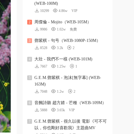
(WEB-100M)
10299
4.86w
VIP
周傑倫 - Mojito（WEB-105M）
2
9986
1.02w
免費
鄧紫棋 - 句号（WEB-1080P-150M）
3
8528
3.2k
2
大壯 - 我們不一樣 (WEB-101M)
4
7667
1.25w
1
G.E.M.鄧紫棋 - 泡沫[無字幕] (WEB-
5
163M)
7048
1.2w
2
音阙詩聽 趙方婧 - 芒種（WEB-109M）
6
5888
3.65k
VIP
G.E.M.鄧紫棋 - 很久以後 電影《可不可
7
以，你也剛好喜歡我》主題曲MV