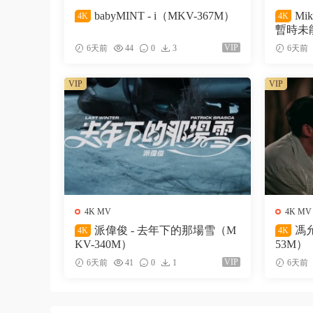
babyMINT - i（MKV-367M）
Mi
4K
4K
暫時未能
VIP
6天前
44
0
3
6天前
VIP
VIP
4K MV
4K MV
派偉俊 - 去年下的那場雪（M
馮允
4K
4K
KV-340M）
53M）
VIP
6天前
41
0
1
6天前