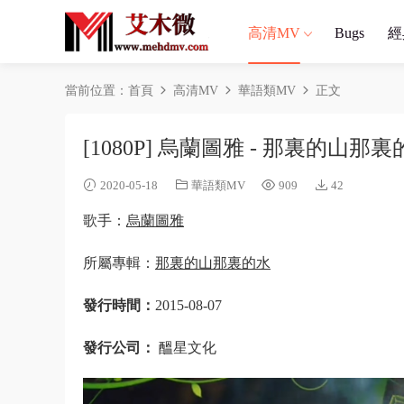
高清MV
Bugs
經
當前位置：
首頁
高清MV
華語類MV
正文
[1080P] 烏蘭圖雅 - 那裏的山那裏
2020-05-18
華語類MV
909
42
歌手：
烏蘭圖雅
所屬專輯：
那裏的山那裏的水
發行時間：
2015-08-07
發行公司：
醞星文化