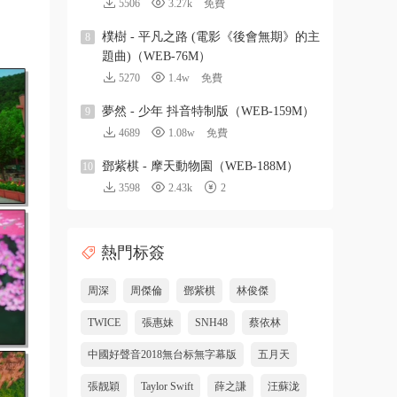
5506
3.27k
免費
樸樹 - 平凡之路 (電影《後會無期》的主
8
題曲)（WEB-76M）
5270
1.4w
免費
夢然 - 少年 抖音特制版（WEB-159M）
9
4689
1.08w
免費
鄧紫棋 - 摩天動物園（WEB-188M）
10
3598
2.43k
2
熱門标簽
周深
周傑倫
鄧紫棋
林俊傑
TWICE
張惠妹
SNH48
蔡依林
中國好聲音2018無台标無字幕版
五月天
張靓穎
Taylor Swift
薛之謙
汪蘇泷