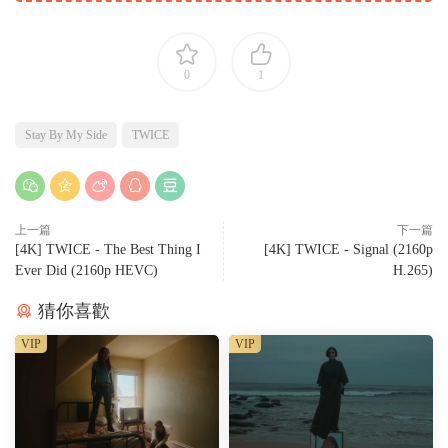
0
1
Stay By My Side
TWICE
上一篇
下一篇
[4K] TWICE - The Best Thing I
[4K] TWICE - Signal (2160p
Ever Did (2160p HEVC)
H.265)
猜你喜歡
VIP
VIP