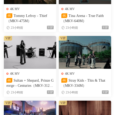
4K MV
4K MV
4K
Tommy Lefroy - Thief
4K
Tina Arena - True Faith
（MKV-475M）
（MKV-640M）
VIP
VIP
23小時前
23小時前
VIP
VIP
4K MV
4K MV
4K
Sultan + Shepard, Prinze G
4K
Stray Kids - This & That
eorge - Centuries（MKV-312
（MKV-334M）
M）
VIP
VIP
23小時前
23小時前
VIP
VIP