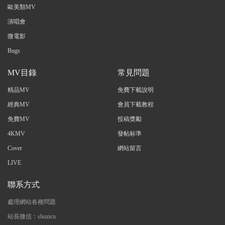
歐美類MV
演唱會
微電影
Bugs
MV目錄
常見問題
精品MV
免費下載說明
經典MV
會員下載教程
免費MV
投稿獎勵
4KMV
發帖标準
Cover
網站留言
LIVE
聯系方式
處理網站各種問題
站長微信：shuzicn