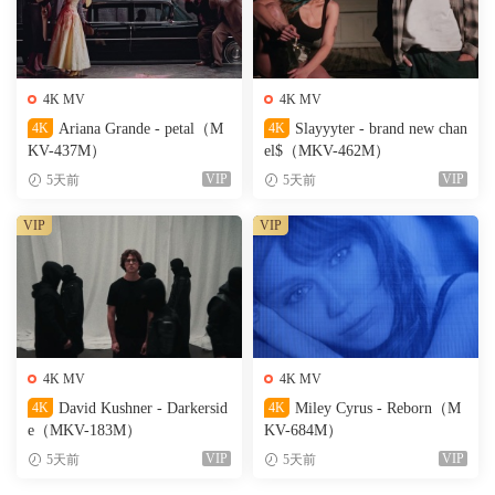
4K MV
4K MV
4K
Ariana Grande - petal（M
4K
Slayyyter - brand new chan
KV-437M）
el$（MKV-462M）
VIP
VIP
5天前
5天前
VIP
VIP
4K MV
4K MV
4K
David Kushner - Darkersid
4K
Miley Cyrus - Reborn（M
e（MKV-183M）
KV-684M）
VIP
VIP
5天前
5天前