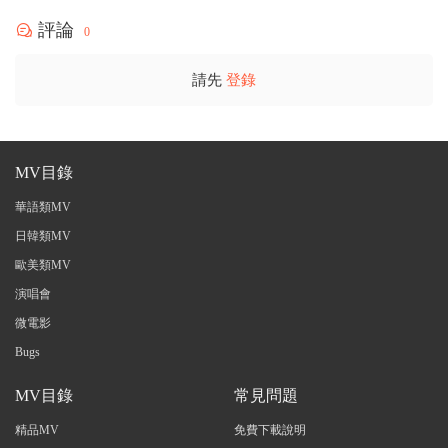
評論
0
請先
登錄
MV目錄
華語類MV
日韓類MV
歐美類MV
演唱會
微電影
Bugs
MV目錄
常見問題
精品MV
免費下載說明