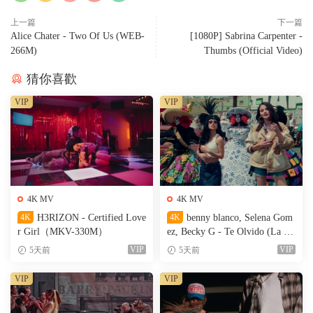
上一篇
下一篇
Alice Chater - Two Of Us (WEB-
[1080P] Sabrina Carpenter -
266M)
Thumbs (Official Video)
猜你喜歡
VIP
VIP
4K MV
4K MV
4K
H3RIZON - Certified Love
4K
benny blanco, Selena Gom
r Girl（MKV-330M）
ez, Becky G - Te Olvido (La L
a)（MKV-327M）
VIP
VIP
5天前
5天前
VIP
VIP