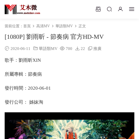
當前位置：
首頁
高清MV
華語類MV
正文
[1080P] 劉雨昕 - 節奏病 官方HD-MV
2020-06-11
華語類MV
700
22
推廣
歌手：劉雨昕XIN
所屬專輯：節奏病
發行時間：2020-06-01
發行公司： 姊妹淘