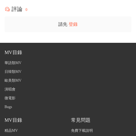
評論
0
請先
登錄
MV目錄
華語類MV
日韓類MV
歐美類MV
演唱會
微電影
Bugs
MV目錄
常見問題
精品MV
免費下載說明