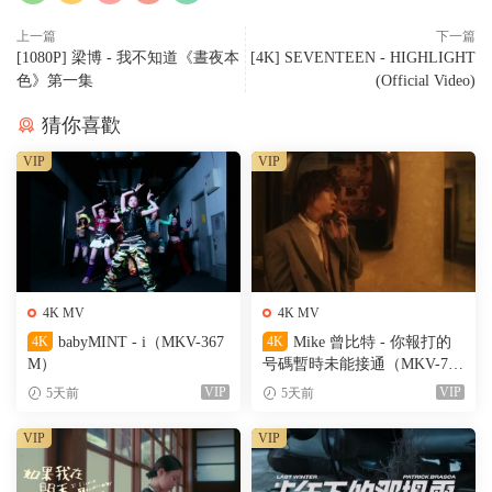
上一篇
下一篇
[1080P] 梁博 - 我不知道《晝夜本
[4K] SEVENTEEN - HIGHLIGHT
色》第一集
(Official Video)
猜你喜歡
VIP
VIP
4K MV
4K MV
4K
babyMINT - i（MKV-367
4K
Mike 曾比特 - 你報打的
M）
号碼暫時未能接通（MKV-701
M）
VIP
VIP
5天前
5天前
VIP
VIP