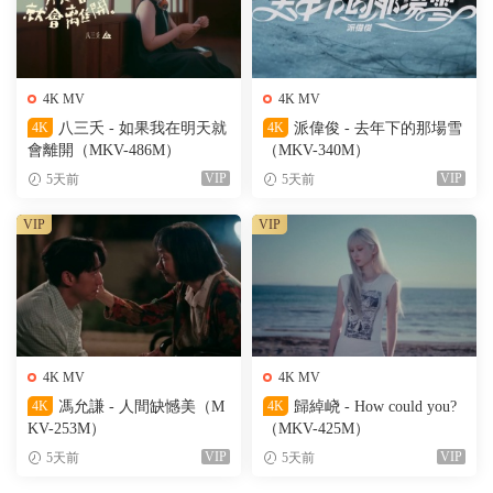
4K MV
4K MV
4K
八三夭 - 如果我在明天就
4K
派偉俊 - 去年下的那場雪
會離開（MKV-486M）
（MKV-340M）
VIP
VIP
5天前
5天前
VIP
VIP
4K MV
4K MV
4K
馮允謙 - 人間缺憾美（M
4K
歸綽峣 - How could you?
KV-253M）
（MKV-425M）
VIP
VIP
5天前
5天前