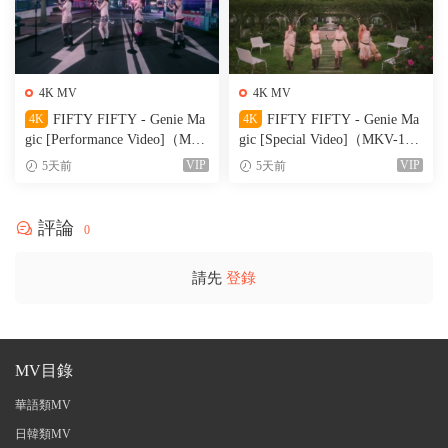
4K MV
4K MV
4K
FIFTY FIFTY - Genie Ma
4K
FIFTY FIFTY - Genie Ma
gic [Performance Video]（MK
gic [Special Video]（MKV-199
V-356M）
M）
VIP
VIP
5天前
5天前
評論
0
請先
登錄
MV目錄
華語類MV
日韓類MV