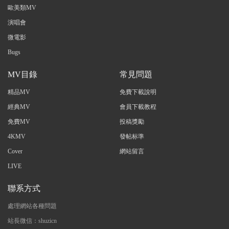
歐美類MV
演唱會
微電影
Bugs
MV目錄
常見問題
精品MV
免費下載說明
經典MV
會員下載教程
免費MV
投稿獎勵
4KMV
發帖标準
Cover
網站留言
LIVE
聯系方式
處理網站各種問題
站長微信：shuzicn