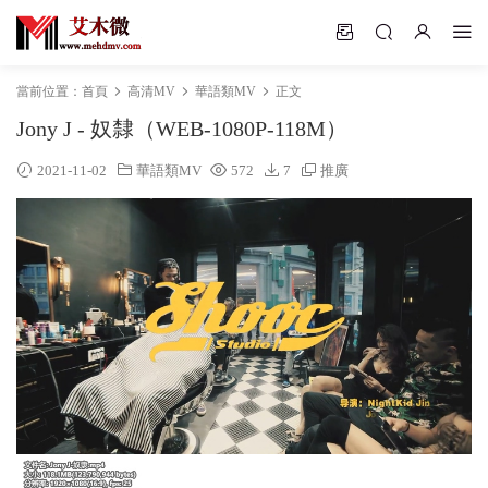
當前位置：
首頁
高清MV
華語類MV
正文
Jony J - 奴隸（WEB-1080P-118M）
2021-11-02
華語類MV
572
7
推廣