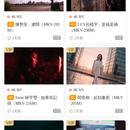
4K MV
4K MV
4K
陳勢安 - 遼闊（MKV-281
4K
LCY呂植宇 - 是福是禍
M）
（MKV-298M）
VIP
VIP
2天前
2天前
VIP
VIP
4K MV
4K MV
4K
Irene 林芊瑩 - 如果你記
4K
閻奕格 - 起始畫面（MKV
得（MKV-216M）
-203M）
VIP
VIP
2天前
2天前
VIP
VIP