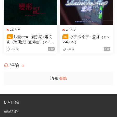
4K MV
4K MV
4K
法蘭Fran - 變形記 (電視
4K
小宇 宋念宇 - 意外（MK
劇《聰明鎮》宣傳曲)（MKV-
V-629M）
205M）
VIP
VIP
2天前
2天前
評論
0
請先
登錄
MV目錄
華語類MV