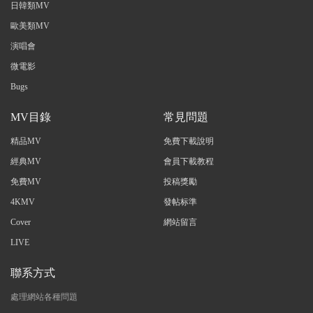
日韓類MV
歐美類MV
演唱會
微電影
Bugs
MV目錄
常見問題
精品MV
免費下載說明
經典MV
會員下載教程
免費MV
投稿獎勵
4KMV
發帖标準
Cover
網站留言
LIVE
聯系方式
處理網站各種問題