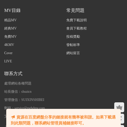
MV目錄
常見問題
精品MV
免費下載說明
經典MV
會員下載教程
免費MV
投稿獎勵
4KMV
發帖标準
Cover
網站留言
LIVE
聯系方式
處理網站各種問題
站長微信：shuzicn
管理微信：SUIXINSHIBEI
郵箱：service@mehdmv.com
艾木微 - 專注高清無水印MV分享下載
資源在百度網盤分享的鏈接就有幾率被和諧。如果下載遇
到此類問題，聯系網站管理員補鏈接即可。
©2023 艾木微 本站内大部分資源收集于網絡，若侵犯了您的合法權益，請聯系