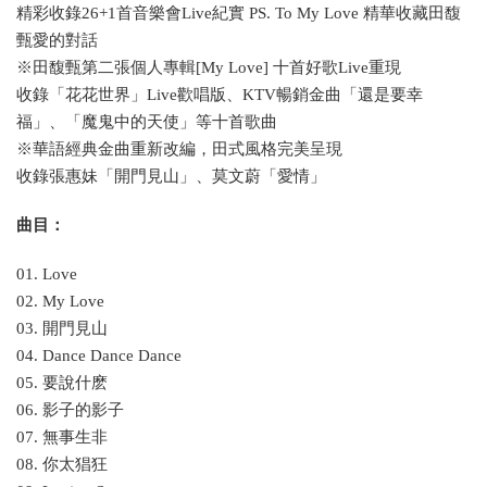
精彩收錄26+1首音樂會Live紀實 PS. To My Love 精華收藏田馥
甄愛的對話
※田馥甄第二張個人專輯[My Love] 十首好歌Live重現
收錄「花花世界」Live歡唱版、KTV暢銷金曲「還是要幸
福」、「魔鬼中的天使」等十首歌曲
※華語經典金曲重新改編，田式風格完美呈現
收錄張惠妹「開門見山」、莫文蔚「愛情」
曲目：
01. Love
02. My Love
03. 開門見山
04. Dance Dance Dance
05. 要說什麽
06. 影子的影子
07. 無事生非
08. 你太猖狂