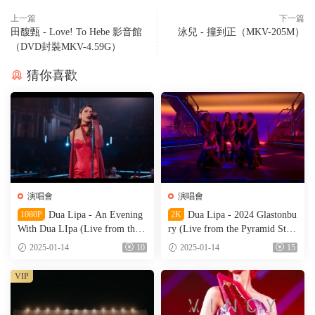
上一篇
下一篇
田馥甄 - Love! To Hebe 影音館
泳兒 - 撞到正（MKV-205M）
（DVD封裝MKV-4.59G）
猜你喜歡
演唱會
演唱會
1080P
Dua Lipa - An Evening
2K
Dua Lipa - 2024 Glastonbu
With Dua LIpa (Live from the
ry (Live from the Pyramid Stag
Royal Albert Hall) (CBS Full V
e) (HDTV-TS-9.95GB)
2025-01-14
10
2025-01-14
15
ersion) (HDTV-TS-4.91GB)
VIP