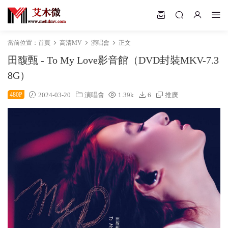
當前位置：
首頁
高清MV
演唱會
正文
田馥甄 - To My Love影音館（DVD封裝MKV-7.3
8G）
480P
2024-03-20
演唱會
1.39k
6
推廣