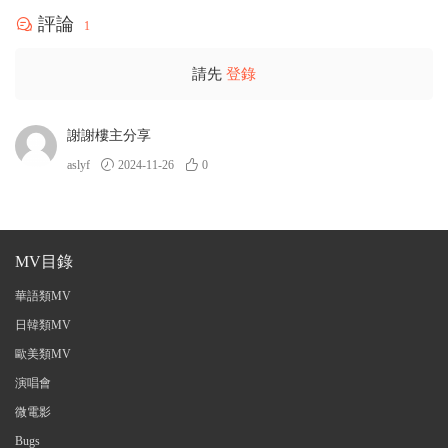
評論
1
請先
登錄
謝謝樓主分享
aslyf
2024-11-26
0
MV目錄
華語類MV
日韓類MV
歐美類MV
演唱會
微電影
Bugs