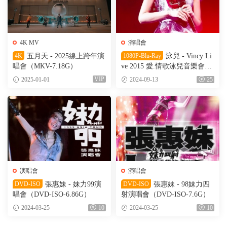
4K MV
演唱會
4K
五月天 - 2025線上跨年演
1080P-Blu-Ray
泳兒 - Vincy Li
唱會​（MKV-7.18G）
ve 2015 愛.情歌泳兒音樂會
（BD_ISO-43.3G）
VIP
2025-01-01
2024-09-13
25
演唱會
演唱會
DVD-ISO
張惠妹 - 妹力99演
DVD-ISO
張惠妹 - 98妹力四
唱會（DVD-ISO-6.86G）
射演唱會（DVD-ISO-7.6G）
2024-03-25
10
2024-03-25
10