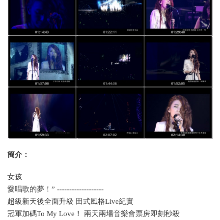
簡介：
女孩
愛唱歌的夢！” -------------------
超級新天後全面升級 田式風格Live紀實
冠軍加碼To My Love！ 兩天兩場音樂會票房即刻秒殺