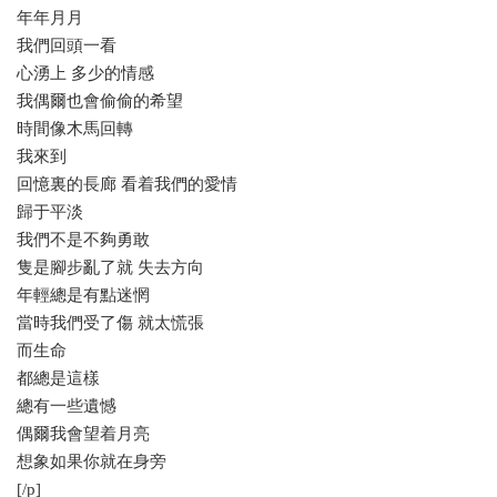
年年月月
我們回頭一看
心湧上 多少的情感
我偶爾也會偷偷的希望
時間像木馬回轉
我來到
回憶裏的長廊 看着我們的愛情
歸于平淡
我們不是不夠勇敢
隻是腳步亂了就 失去方向
年輕總是有點迷惘
當時我們受了傷 就太慌張
而生命
都總是這樣
總有一些遺憾
偶爾我會望着月亮
想象如果你就在身旁
[/p]