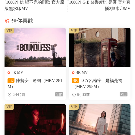
[1080P] 信 唱不完的副歌 官方原
[1080P] G.E.M鄧紫棋 是否 官方直
版無水印MV
播2無水印MV
猜你喜歡
VIP
VIP
4K MV
4K MV
4K
陳勢安 - 遼闊（MKV-281
4K
LCY呂植宇 - 是福是禍
M）
（MKV-298M）
VIP
VIP
6小時前
6小時前
VIP
VIP