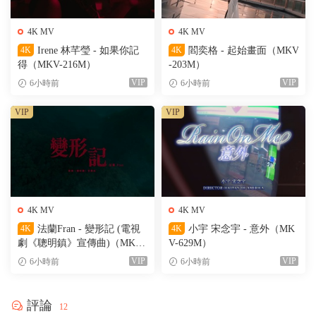
4K MV
4K MV
4K
Irene 林芊瑩 - 如果你記
4K
閻奕格 - 起始畫面（MKV
得（MKV-216M）
-203M）
VIP
VIP
6小時前
6小時前
VIP
VIP
4K MV
4K MV
4K
法蘭Fran - 變形記 (電視
4K
小宇 宋念宇 - 意外（MK
劇《聰明鎮》宣傳曲)（MKV-
V-629M）
205M）
VIP
VIP
6小時前
6小時前
評論
12