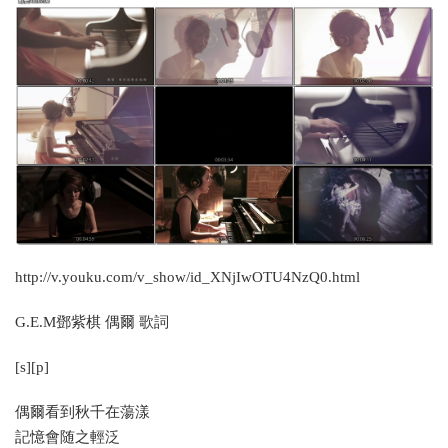
http://v.youku.com/v_show/id_XNjIwOTU4NzQ0.html
G.E.M鄧紫棋 偶爾 歌詞
[s][p]
偶爾看到秋千在蕩漾
記憶會随之輕泛