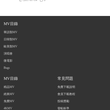
2017-07-14
0
MV目錄
華語類MV
日韓類MV
歐美類MV
演唱會
微電影
Bugs
MV目錄
常見問題
精品MV
免費下載說明
經典MV
會員下載教程
免費MV
投稿獎勵
4KMV
發帖标準