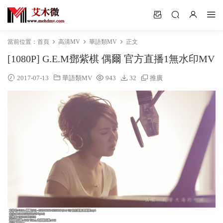
當前位置：
首頁
高清MV
華語類MV
正文
[1080P] G.E.M鄧紫棋 偶爾 官方直播1無水印MV
2017-07-13
華語類MV
943
32
推廣