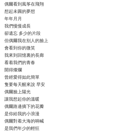
偶爾看到風筝在飛翔
想起未圓的夢想
年年月月
我們慢慢成長
卻遺忘 多少的片段
但偶爾我在别人的臉上
會看到你的微笑
我來到回憶裏的長廊
看着我們的青春
開得燦爛
曾經愛得如此簡單
隻要每天醒來說 早安
偶爾臉上陽光
讓我想起你的溫暖
偶爾路邊摘下的花瓣
是你給我的小浪漫
偶爾對着大海的呐喊
是我們年少的輕狂