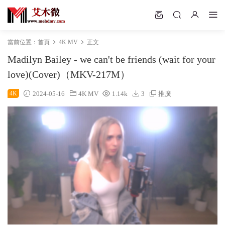
當前位置：
首頁
4K MV
正文
Madilyn Bailey - we can't be friends (wait for your
love)(Cover)（MKV-217M）
4K
2024-05-16
4K MV
1.14k
3
推廣