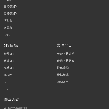
日韓類MV
歐美類MV
演唱會
微電影
Bugs
MV目錄
常見問題
精品MV
免費下載說明
經典MV
會員下載教程
免費MV
投稿獎勵
4KMV
發帖标準
Cover
網站留言
LIVE
聯系方式
處理網站各種問題