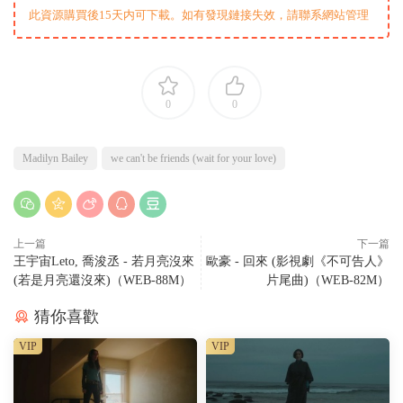
此資源購買後15天内可下載。如有發現鏈接失效，請聯系網站管理
0
0
Madilyn Bailey
we can't be friends (wait for your love)
上一篇
下一篇
王宇宙Leto, 喬浚丞 - 若月亮沒來
歐豪 - 回來 (影視劇《不可告人》
(若是月亮還沒來)（WEB-88M）
片尾曲)（WEB-82M）
猜你喜歡
VIP
VIP