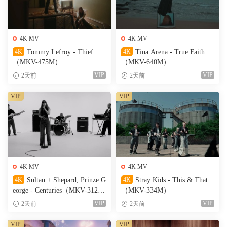
4K MV
4K MV
4K
Tommy Lefroy - Thief
4K
Tina Arena - True Faith
（MKV-475M）
（MKV-640M）
VIP
VIP
2天前
2天前
VIP
VIP
4K MV
4K MV
4K
Sultan + Shepard, Prinze G
4K
Stray Kids - This & That
eorge - Centuries（MKV-312
（MKV-334M）
M）
VIP
VIP
2天前
2天前
VIP
VIP