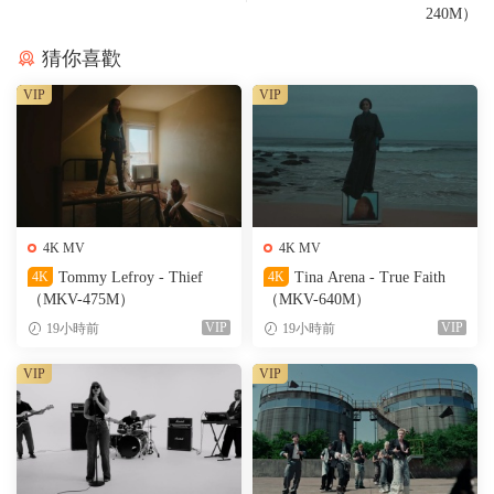
240M）
猜你喜歡
VIP
VIP
4K MV
4K MV
4K
Tommy Lefroy - Thief
4K
Tina Arena - True Faith
（MKV-475M）
（MKV-640M）
VIP
VIP
19小時前
19小時前
VIP
VIP