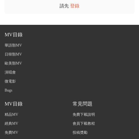
請先
登錄
MV目錄
華語類MV
日韓類MV
歐美類MV
演唱會
微電影
Bugs
MV目錄
常見問題
精品MV
免費下載說明
經典MV
會員下載教程
免費MV
投稿獎勵