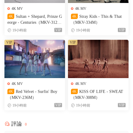
4K MV
4K MV
4K
Sultan + Shepard, Prinze G
4K
Stray Kids - This & That
eorge - Centuries（MKV-312
（MKV-334M）
M）
VIP
VIP
19小時前
19小時前
VIP
VIP
4K MV
4K MV
4K
Red Velvet - Surfin' Boy
4K
KISS OF LIFE - SWEAT
（MKV-236M）
（MKV-308M）
VIP
VIP
19小時前
19小時前
評論
0