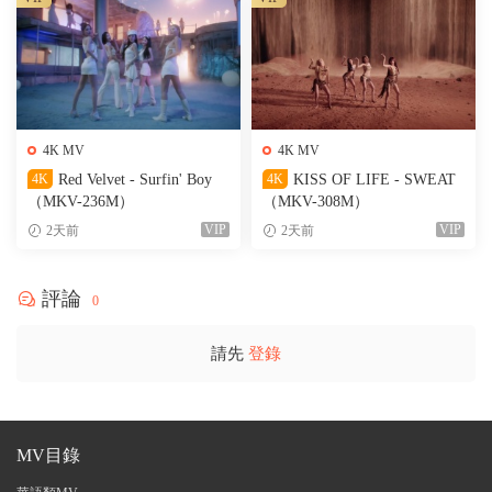
4K MV
4K MV
4K
Red Velvet - Surfin' Boy
4K
KISS OF LIFE - SWEAT
（MKV-236M）
（MKV-308M）
VIP
VIP
2天前
2天前
評論
0
請先
登錄
MV目錄