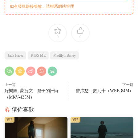
如有發現鏈接失效，請聯系網站管理
0
0
Jada Facer
KISS ME
Madilyn Bailey
上一篇
下一篇
好樂團, 蒙捷文 - 遊子的忏悔
曾沛慈 - 數到十（WEB-84M）
（MKV-435M）
猜你喜歡
VIP
VIP