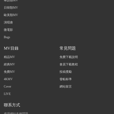
華語類MV
日韓類MV
歐美類MV
演唱會
微電影
Bugs
MV目錄
常見問題
精品MV
免費下載說明
經典MV
會員下載教程
免費MV
投稿獎勵
4KMV
發帖标準
Cover
網站留言
LIVE
聯系方式
處理網站各種問題