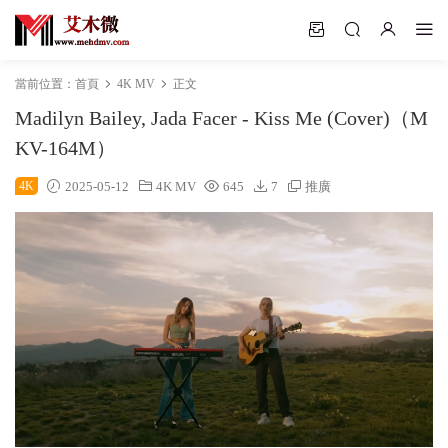
當前位置：
首頁
4K MV
正文
Madilyn Bailey, Jada Facer - Kiss Me (Cover)（M
KV-164M）
4K
2025-05-12
4K MV
645
7
推廣