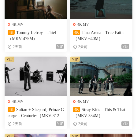
4K MV
4K MV
4K
Tommy Lefroy - Thief
4K
Tina Arena - True Faith
（MKV-475M）
（MKV-640M）
VIP
VIP
2天前
2天前
VIP
VIP
4K MV
4K MV
4K
Sultan + Shepard, Prinze G
4K
Stray Kids - This & That
eorge - Centuries（MKV-312
（MKV-334M）
M）
VIP
VIP
2天前
2天前
VIP
VIP