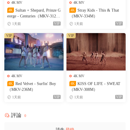
4K MV
4K MV
4K
Sultan + Shepard, Prinze G
4K
Stray Kids - This & That
eorge - Centuries（MKV-312
（MKV-334M）
M）
VIP
VIP
1天前
1天前
VIP
VIP
4K MV
4K MV
4K
Red Velvet - Surfin' Boy
4K
KISS OF LIFE - SWEAT
（MKV-236M）
（MKV-308M）
VIP
VIP
1天前
1天前
評論
0
請先
登錄