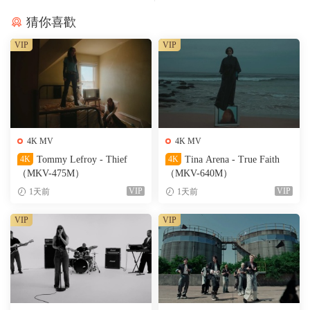
猜你喜歡
VIP
VIP
4K MV
4K MV
4K
Tommy Lefroy - Thief
4K
Tina Arena - True Faith
（MKV-475M）
（MKV-640M）
VIP
VIP
1天前
1天前
VIP
VIP