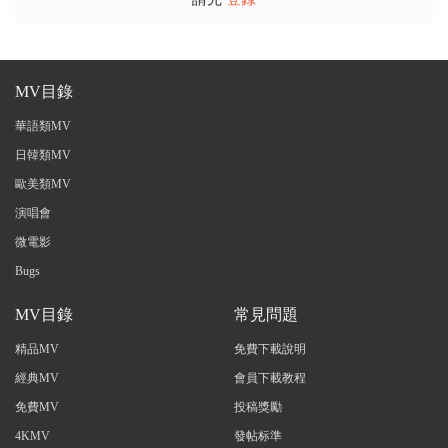
MV目錄
華語類MV
日韓類MV
歐美類MV
演唱會
微電影
Bugs
MV目錄
常見問題
精品MV
免費下載說明
經典MV
會員下載教程
免費MV
投稿獎勵
4KMV
發帖标準