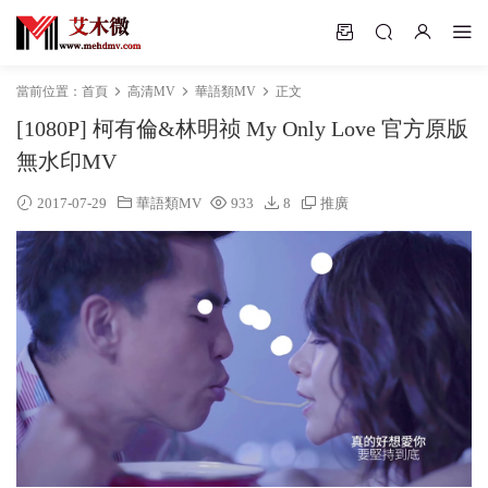
當前位置：
首頁
高清MV
華語類MV
正文
[1080P] 柯有倫&林明祯 My Only Love 官方原版
無水印MV
2017-07-29
華語類MV
933
8
推廣