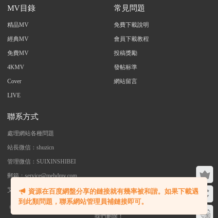
MV目錄
常見問題
精品MV
免費下載說明
經典MV
會員下載教程
免費MV
投稿獎勵
4KMV
發帖标準
Cover
網站留言
LIVE
聯系方式
處理網站各種問題
站長微信：shuzicn
管理微信：SUIXINSHIBEI
郵箱：service@mehdmv.com
艾木微 - 專注高清無水印MV分享下載
資源在百度網盤分享的鏈接就有幾率被和諧。如果下載遇
到此類問題，聯系網站管理員補鏈接即可。
©2023 艾木微 本站内大部分資源收集于網絡，若侵犯了您的合法權益，請聯系
我們删除！