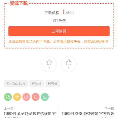
資源下載
1
下載價格
金币
VIP免費
立即購買
此資源購買後15天内可下載。如有發現鏈接失效，請聯系網站管理
0
0
My Only Love
林明祯
柯有倫
上一篇
下一篇
[1080P] 原子邦妮 現在你好嗎 官
[1080P] 齊秦 鼓聲若響 官方原版