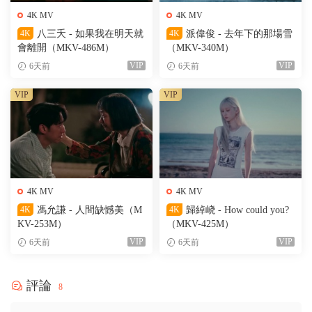
4K MV
4K MV
4K
八三夭 - 如果我在明天就
4K
派偉俊 - 去年下的那場雪
會離開（MKV-486M）
（MKV-340M）
VIP
VIP
6天前
6天前
VIP
VIP
4K MV
4K MV
4K
馮允謙 - 人間缺憾美（M
4K
歸綽峣 - How could you?
KV-253M）
（MKV-425M）
VIP
VIP
6天前
6天前
評論
8