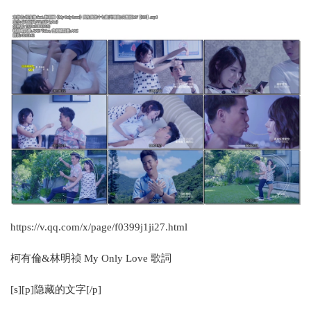
https://v.qq.com/x/page/f0399j1ji27.html
柯有倫&林明祯 My Only Love 歌詞
[s][p]隐藏的文字[/p]