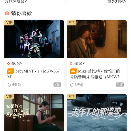
方歌詞版MV
無水印MV
猜你喜歡
VIP
VIP
4K MV
4K MV
4K
babyMINT - i（MKV-367
4K
Mike 曾比特 - 你報打的
M）
号碼暫時未能接通（MKV-701
M）
VIP
VIP
6天前
6天前
VIP
VIP