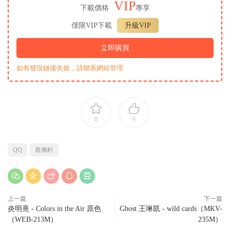
VIP
下載價格
專享
僅限VIP下載
升級VIP
立即購買
如有發現鏈接失效，請聯系網站管理
0
0
QQ
蔡佩軒
上一篇
下一篇
炎明熹 - Colors in the Air 原色
Ghost 王琳凱 - wild cards（MKV-
（WEB-213M）
235M）