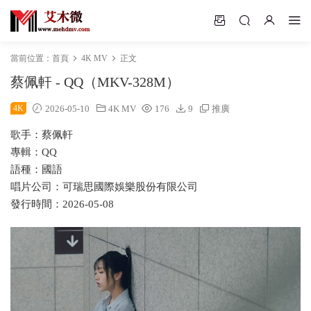
當前位置：
首頁
4K MV
正文
蔡佩軒 - QQ（MKV-328M）
4K
2026-05-10
4K MV
176
9
推廣
歌手：蔡佩軒
專輯：QQ
語種：國語
唱片公司：可瑞思國際娛樂股份有限公司
發行時間：2026-05-08