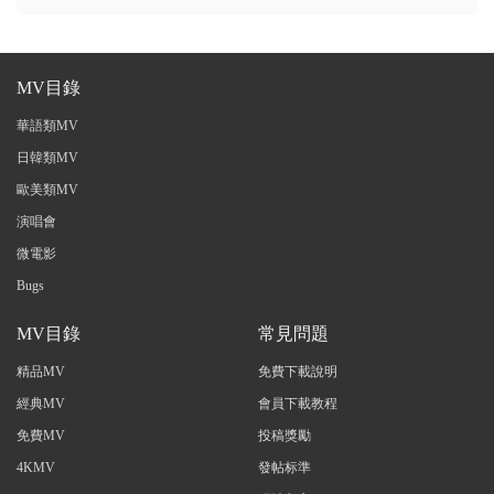
MV目錄
華語類MV
日韓類MV
歐美類MV
演唱會
微電影
Bugs
MV目錄
常見問題
精品MV
免費下載說明
經典MV
會員下載教程
免費MV
投稿獎勵
4KMV
發帖标準