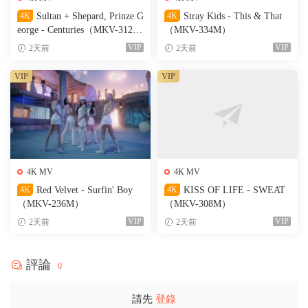
4K
Sultan + Shepard, Prinze G
4K
Stray Kids - This & That
eorge - Centuries（MKV-312
（MKV-334M）
M）
VIP
VIP
2天前
2天前
VIP
VIP
4K MV
4K MV
4K
Red Velvet - Surfin' Boy
4K
KISS OF LIFE - SWEAT
（MKV-236M）
（MKV-308M）
VIP
VIP
2天前
2天前
評論
0
請先
登錄