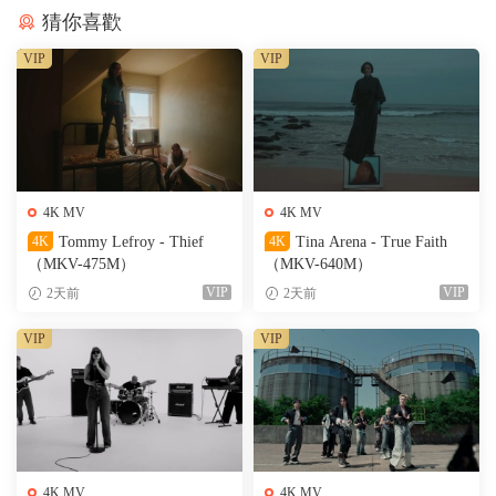
猜你喜歡
VIP
VIP
4K MV
4K MV
4K
Tommy Lefroy - Thief
4K
Tina Arena - True Faith
（MKV-475M）
（MKV-640M）
VIP
VIP
2天前
2天前
VIP
VIP
4K MV
4K MV