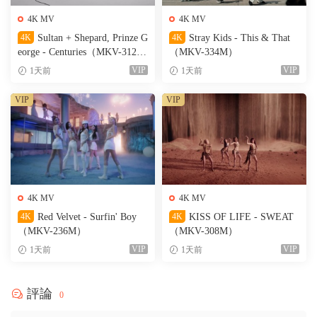
4K MV
4K MV
4K
Sultan + Shepard, Prinze G
4K
Stray Kids - This & That
eorge - Centuries（MKV-312
（MKV-334M）
M）
VIP
VIP
1天前
1天前
VIP
VIP
4K MV
4K MV
4K
Red Velvet - Surfin' Boy
4K
KISS OF LIFE - SWEAT
（MKV-236M）
（MKV-308M）
VIP
VIP
1天前
1天前
評論
0