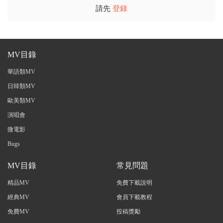
請先
登錄
MV目錄
華語類MV
日韓類MV
歐美類MV
演唱會
微電影
Bugs
MV目錄
常見問題
精品MV
免費下載說明
經典MV
會員下載教程
免費MV
投稿獎勵