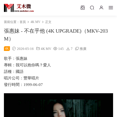
當前位置：
首頁
4K MV
正文
張惠妹 - 不在乎他 (4K UPGRADE)（MKV-203
M）
4K
2026-05-16
4K MV
145
7
推廣
歌手：張惠妹
專輯：我可以抱你嗎？愛人
語種：國語
唱片公司：豐華唱片
發行時間：1999-06-07