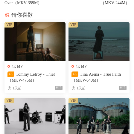
Over（MKV-359M）
（MKV-244M）
猜你喜歡
VIP
VIP
4K MV
4K MV
4K
Tommy Lefroy - Thief
4K
Tina Arena - True Faith
（MKV-475M）
（MKV-640M）
VIP
VIP
1天前
1天前
VIP
VIP