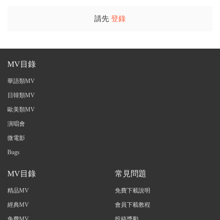
請先
登錄
MV目錄
華語類MV
日韓類MV
歐美類MV
演唱會
微電影
Bugs
MV目錄
常見問題
精品MV
免費下載說明
經典MV
會員下載教程
免費MV
投稿獎勵