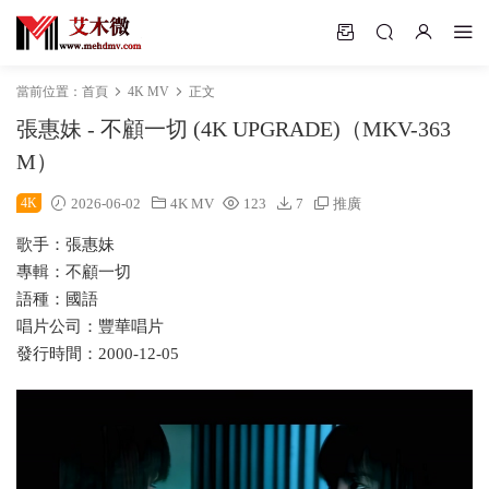
當前位置：
首頁
4K MV
正文
張惠妹 - 不顧一切 (4K UPGRADE)（MKV-363
M）
4K
2026-06-02
4K MV
123
7
推廣
歌手：張惠妹
專輯：不顧一切
語種：國語
唱片公司：豐華唱片
發行時間：2000-12-05