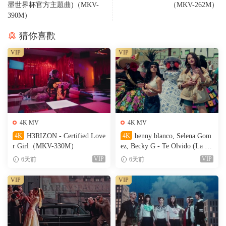
墨世界杯官方主題曲)（MKV-
（MKV-262M）
390M）
猜你喜歡
VIP
VIP
4K MV
4K MV
4K
H3RIZON - Certified Love
4K
benny blanco, Selena Gom
r Girl（MKV-330M）
ez, Becky G - Te Olvido (La L
a)（MKV-327M）
VIP
VIP
6天前
6天前
VIP
VIP