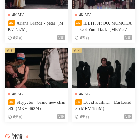
4K MV
4K MV
4K
Ariana Grande - petal（M
4K
ILLIT, JISOO, MOMOKA
KV-437M）
- I Got Your Back（MKV-274
M）
VIP
VIP
6天前
6天前
VIP
VIP
4K MV
4K MV
4K
Slayyyter - brand new chan
4K
David Kushner - Darkersid
el$（MKV-462M）
e（MKV-183M）
VIP
VIP
6天前
6天前
評論
0