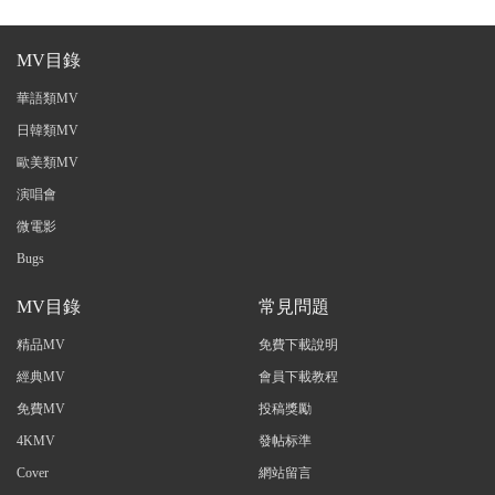
MV目錄
華語類MV
日韓類MV
歐美類MV
演唱會
微電影
Bugs
MV目錄
常見問題
精品MV
免費下載說明
經典MV
會員下載教程
免費MV
投稿獎勵
4KMV
發帖标準
Cover
網站留言