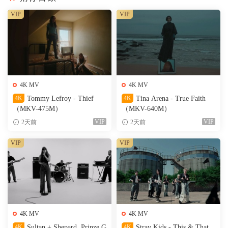
VIP
VIP
4K MV
4K MV
4K
Tommy Lefroy - Thief
4K
Tina Arena - True Faith
（MKV-475M）
（MKV-640M）
VIP
VIP
2天前
2天前
VIP
VIP
4K MV
4K MV
4K
Sultan + Shepard, Prinze G
4K
Stray Kids - This & That