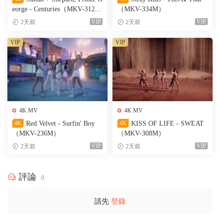
eorge - Centuries（MKV-312
（MKV-334M）
M）
VIP
VIP
2天前
2天前
VIP
VIP
4K MV
4K MV
4K
Red Velvet - Surfin' Boy
4K
KISS OF LIFE - SWEAT
（MKV-236M）
（MKV-308M）
VIP
VIP
2天前
2天前
評論
0
請先
登錄