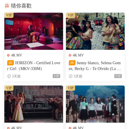
猜你喜歡
VIP
VIP
4K MV
4K MV
4K
H3RIZON - Certified Love
4K
benny blanco, Selena Gom
r Girl（MKV-330M）
ez, Becky G - Te Olvido (La L
a)（MKV-327M）
VIP
VIP
5天前
5天前
VIP
VIP
4K MV
4K MV