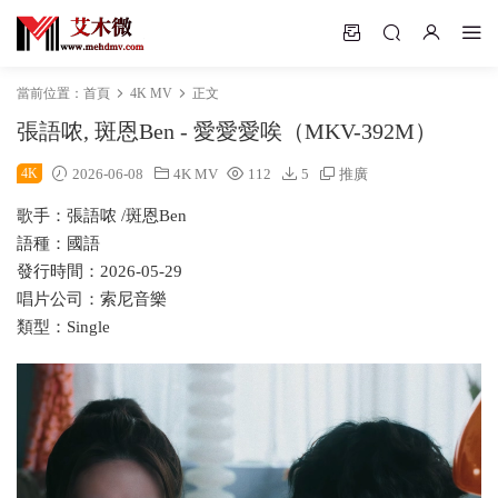
當前位置：
首頁
4K MV
正文
張語哝, 斑恩Ben - 愛愛愛唉（MKV-392M）
4K
2026-06-08
4K MV
112
5
推廣
歌手：張語哝 /斑恩Ben
語種：國語
發行時間：2026-05-29
唱片公司：索尼音樂
類型：Single