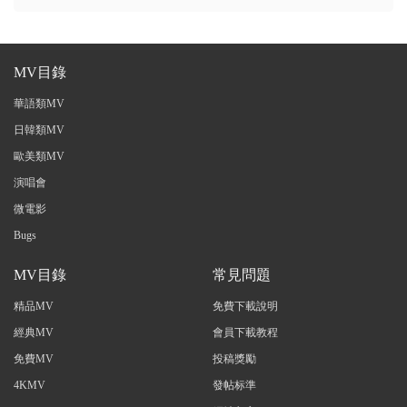
MV目錄
華語類MV
日韓類MV
歐美類MV
演唱會
微電影
Bugs
MV目錄
常見問題
精品MV
免費下載說明
經典MV
會員下載教程
免費MV
投稿獎勵
4KMV
發帖标準