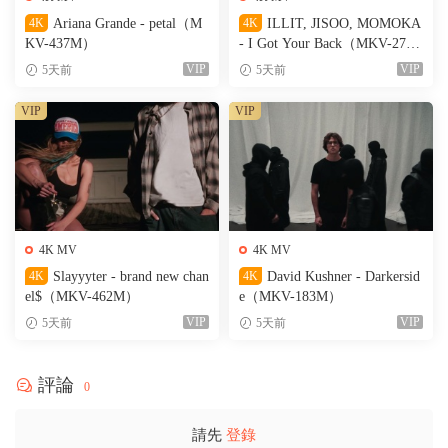
4K
Ariana Grande - petal（M
4K
ILLIT, JISOO, MOMOKA
KV-437M）
- I Got Your Back（MKV-274
M）
VIP
VIP
5天前
5天前
VIP
VIP
4K MV
4K MV
4K
Slayyyter - brand new chan
4K
David Kushner - Darkersid
el$（MKV-462M）
e（MKV-183M）
VIP
VIP
5天前
5天前
評論
0
請先
登錄