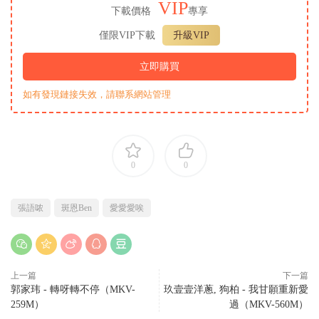
VIP
下載價格
專享
僅限VIP下載
升級VIP
立即購買
如有發現鏈接失效，請聯系網站管理
0
0
張語哝
斑恩Ben
愛愛愛唉
上一篇
下一篇
郭家玮 - 轉呀轉不停（MKV-
玖壹壹洋蔥, 狗柏 - 我甘願重新愛
259M）
過（MKV-560M）