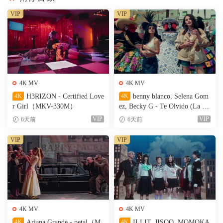
VIP
VIP
4K MV
4K MV
4K
H3RIZON - Certified Love
4K
benny blanco, Selena Gom
r Girl（MKV-330M）
ez, Becky G - Te Olvido (La L
a)（MKV-327M）
VIP
VIP
6天前
6天前
VIP
VIP
4K MV
4K MV
4K
Ariana Grande - petal（M
4K
ILLIT, JISOO, MOMOKA