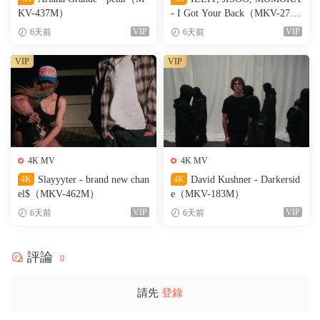
KV-437M）
- I Got Your Back（MKV-274
M）
VIP
VIP
6天前
6天前
VIP
VIP
4K MV
4K MV
4K
Slayyyter - brand new chan
4K
David Kushner - Darkersid
el$（MKV-462M）
e（MKV-183M）
VIP
VIP
6天前
6天前
評論
0
請先
登錄