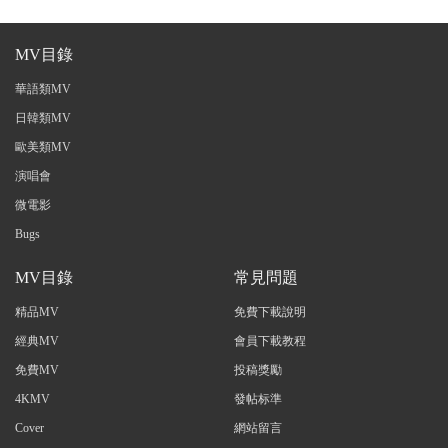
MV目錄
華語類MV
日韓類MV
歐美類MV
演唱會
微電影
Bugs
MV目錄
常見問題
精品MV
免費下載說明
經典MV
會員下載教程
免費MV
投稿獎勵
4KMV
發帖标準
Cover
網站留言