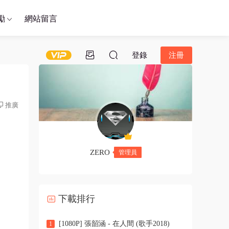
勵
網站留言
登錄
注冊
推廣
ZERO
管理員
下載排行
[1080P] 張韶涵 - 在人間 (歌手2018)
1