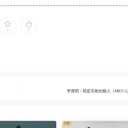
1
0
李傑明 - 我是失敗的藝人（MKV-1
VIP