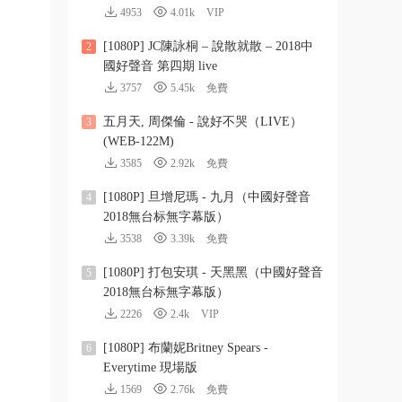
4953
4.01k
VIP
[1080P] JC陳詠桐 – 說散就散 – 2018中
2
國好聲音 第四期 live
3757
5.45k
免費
五月天, 周傑倫 - 說好不哭（LIVE）
3
(WEB-122M)
3585
2.92k
免費
[1080P] 旦增尼瑪 - 九月（中國好聲音
4
2018無台标無字幕版）
3538
3.39k
免費
[1080P] 打包安琪 - 天黑黑（中國好聲音
5
2018無台标無字幕版）
2226
2.4k
VIP
[1080P] 布蘭妮Britney Spears -
6
Everytime 現場版
1569
2.76k
免費