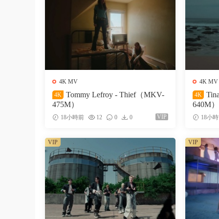
4K MV
4K MV
Tommy Lefroy - Thief（MKV-
Tin
4K
4K
475M）
640M）
VIP
18小時前
12
0
0
18小
VIP
VIP