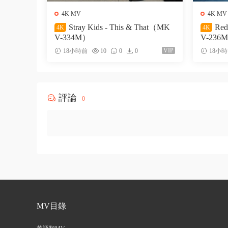
4K MV
4K MV
Stray Kids - This & That（MK
Red
4K
4K
V-334M）
V-236
VIP
18小時前
10
0
0
18小
評論
0
MV目錄