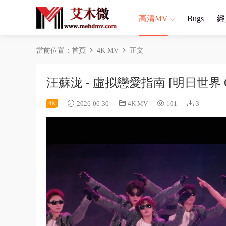
高清MV
Bugs
經
當前位置：
首頁
4K MV
正文
汪蘇泷 - 虛拟戀愛指南 [明日世界 Offic
4K
2026-06-30
4K MV
101
3