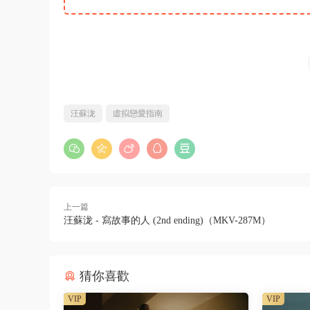
汪蘇泷
虛拟戀愛指南
上一篇
汪蘇泷 - 寫故事的人 (2nd ending)（MKV-287M）
猜你喜歡
VIP
VIP