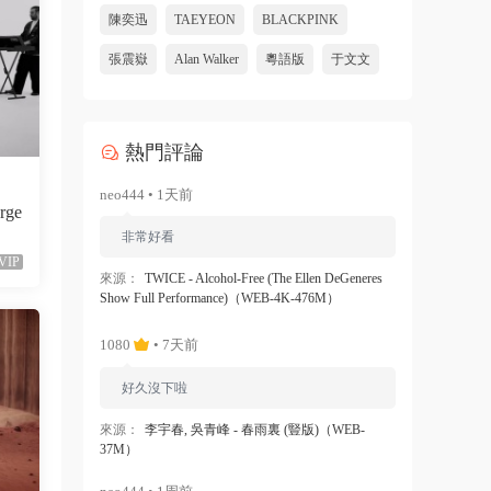
陳奕迅
TAEYEON
BLACKPINK
張震嶽
Alan Walker
粵語版
于文文
熱門評論
neo444 • 1天前
orge
非常好看
VIP
來源：
TWICE - Alcohol-Free (The Ellen DeGeneres
Show Full Performance)（WEB-4K-476M）
1080
• 7天前
好久沒下啦
來源：
李宇春, 吳青峰 - 春雨裏 (豎版)（WEB-
37M）