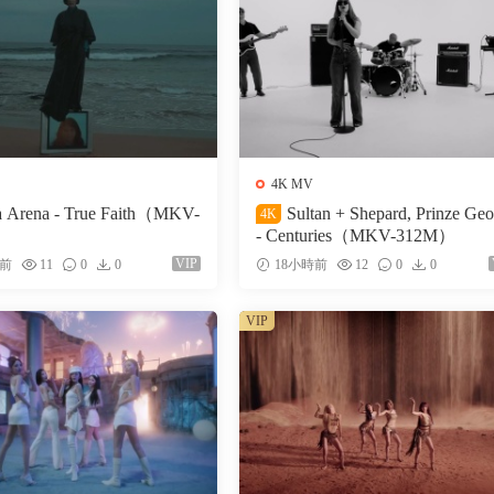
4K MV
a Arena - True Faith（MKV-
Sultan + Shepard, Prinze Ge
4K
- Centuries（MKV-312M）
VIP
時前
11
0
0
18小時前
12
0
0
VIP