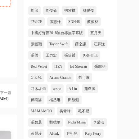
周深
周傑倫
鄧紫棋
林俊傑
TWICE
張惠妹
SNH48
蔡依林
中國好聲音2018無台标無字幕版
五月天
張靓穎
Taylor Swift
薛之謙
汪蘇泷
張傑
王力宏
張信哲
(G)I-DLE
Red Velvet
ITZY
Ed Sheeran
張韶涵
G.E.M.
Ariana Grande
郁可唯
乃木坂46
aespa
A Lin
蕭敬騰
下一篇
24M）
孫燕姿
楊丞琳
田馥甄
MAMAMOO
吳青峰
毛不易
張碧晨
劉德華
Nicki Minaj
李榮浩
黃麗玲
APink
容祖兒
Katy Perry