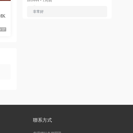
neo444 • 1周前
非常好
（MK
來源：
Ariana Grande - Dangerous Woman（WEB-
1080P-120M）
VIP
ZERO
• 1周前
已修複。
來源：
留言闆
liyunwen • 1周前
黑發尤物-蔡依林，鏈接失效
來源：
留言闆
liyunwen • 1周前
聯系方式
好的👌🏻
來源：
留言闆