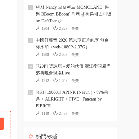
낸시 Nancy 모모랜드 MOMOLAND '뿜
7
뿜 BBoom BBoom' 직캠 @씨름페스티벌
by DaftTaengk
1304
2.82k
免費
中國好聲音 2020 第六期正片純享 無台
8
标水印（web-1080P-2.37G）
1298
2.66k
免費
[720P] 梁詠琪 - 愛的代價 浙江衛視風尚
9
盛典晚會現場Live
1212
1.65k
免費
[4K] [190601] APINK (Naeun ) - %%응
10
응 + ALRIGHT + FIVE _Fancam by
PIERCE
1119
2.47k
免費
熱門标簽