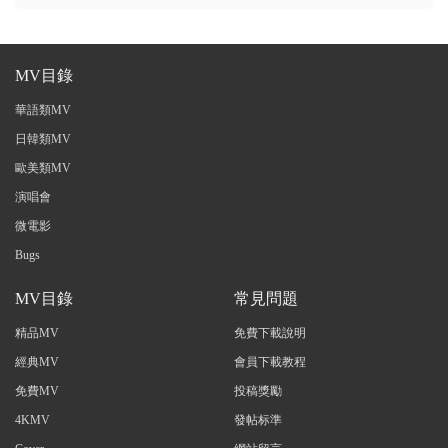
MV目錄
華語類MV
日韓類MV
歐美類MV
演唱會
微電影
Bugs
MV目錄
常見問題
精品MV
免費下載說明
經典MV
會員下載教程
免費MV
投稿獎勵
4KMV
發帖标準