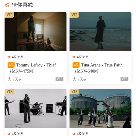
猜你喜歡
VIP
VIP
4K MV
4K MV
4K
Tommy Lefroy - Thief
4K
Tina Arena - True Faith
（MKV-475M）
（MKV-640M）
VIP
VIP
2天前
2天前
VIP
VIP
4K MV
4K MV