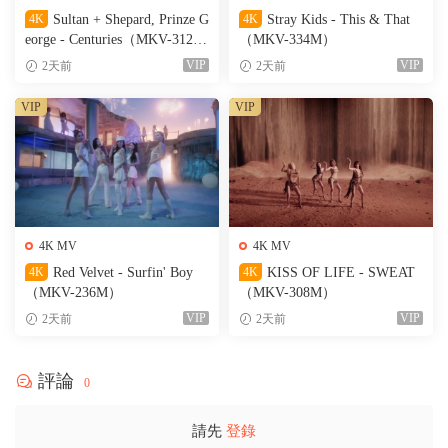
4K
Sultan + Shepard, Prinze G
4K
Stray Kids - This & That
eorge - Centuries（MKV-312
（MKV-334M）
M）
VIP
VIP
2天前
2天前
VIP
VIP
4K MV
4K MV
4K
Red Velvet - Surfin' Boy
4K
KISS OF LIFE - SWEAT
（MKV-236M）
（MKV-308M）
VIP
VIP
2天前
2天前
評論
0
請先
登錄