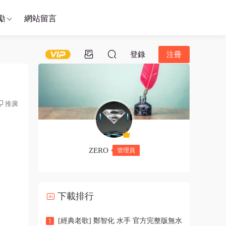
勵
網站留言
登錄
注冊
推廣
ZERO
管理員
下載排行
[經典老歌] 鄭智化 水手 官方完整版無水
1