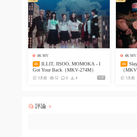
4K MV
4K MV
ILLIT, JISOO, MOMOKA - I
Sla
4K
4K
Got Your Back（MKV-274M）
（MKV
VIP
5天前
52
0
4
5天前
評論
0