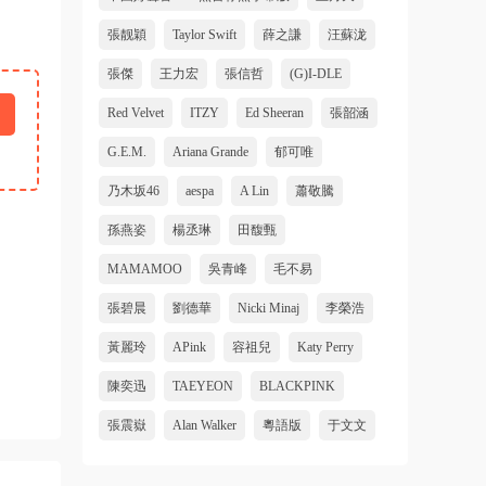
張靓穎
Taylor Swift
薛之謙
汪蘇泷
張傑
王力宏
張信哲
(G)I-DLE
Red Velvet
ITZY
Ed Sheeran
張韶涵
G.E.M.
Ariana Grande
郁可唯
乃木坂46
aespa
A Lin
蕭敬騰
孫燕姿
楊丞琳
田馥甄
MAMAMOO
吳青峰
毛不易
張碧晨
劉德華
Nicki Minaj
李榮浩
黃麗玲
APink
容祖兒
Katy Perry
陳奕迅
TAEYEON
BLACKPINK
張震嶽
Alan Walker
粵語版
于文文