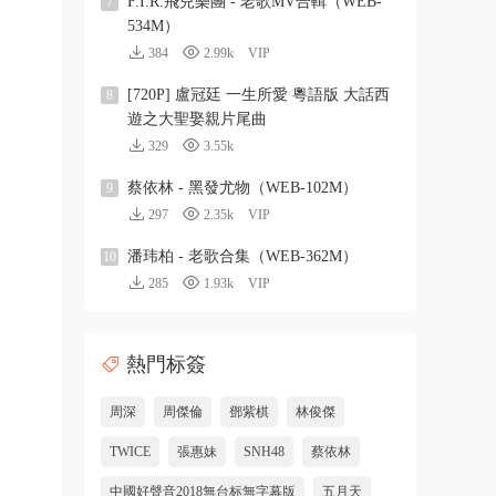
F.I.R.飛兒樂團 - 老歌MV合輯（WEB-
7
534M）
384
2.99k
VIP
[720P] 盧冠廷 一生所愛 粵語版 大話西
8
遊之大聖娶親片尾曲
329
3.55k
蔡依林 - 黑發尤物（WEB-102M）
9
297
2.35k
VIP
潘玮柏 - 老歌合集（WEB-362M）
10
285
1.93k
VIP
熱門标簽
周深
周傑倫
鄧紫棋
林俊傑
TWICE
張惠妹
SNH48
蔡依林
中國好聲音2018無台标無字幕版
五月天