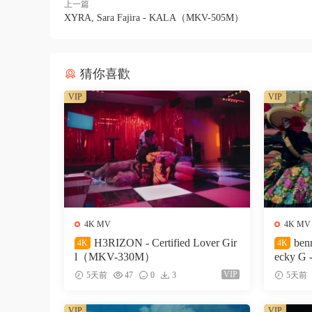
上一篇
XYRA, Sara Fajira - KALA（MKV-505M）
猜你喜歡
VIP
VIP
4K MV
4K MV
H3RIZON - Certified Lover Gir
ben
4K
4K
l（MKV-330M）
ecky G 
327M）
VIP
5天前
47
0
3
5天前
VIP
VIP