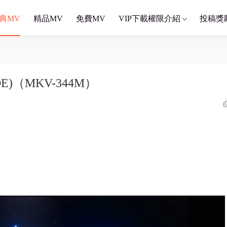
典MV
精品MV
免費MV
VIP下載權限介紹
投稿獎
E)（MKV-344M）