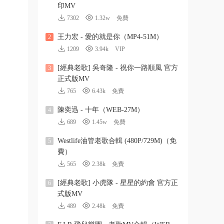
印MV
7302
1.32w
免費
王力宏 - 愛的就是你（MP4-51M）
2
1209
3.94k
VIP
[經典老歌] 吳奇隆 - 祝你一路順風 官方
3
正式版MV
765
6.43k
免費
陳奕迅 - 十年（WEB-27M）
4
689
1.45w
免費
Westlife油管老歌合輯 (480P/729M)（免
5
費）
565
2.38k
免費
[經典老歌] 小虎隊 - 星星的約會 官方正
6
式版MV
489
2.48k
免費