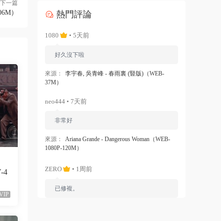
下一篇
06M）
熱門評論
1080
• 5天前
好久沒下啦
來源：
李宇春, 吳青峰 - 春雨裏 (豎版)（WEB-
37M）
neo444 • 7天前
非常好
來源：
Ariana Grande - Dangerous Woman（WEB-
1080P-120M）
ZERO
• 1周前
V-4
已修複。
VIP
來源：
留言闆