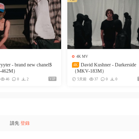
4K MV
yyyter - brand new chanel$
David Kushner - Darkerside
4K
-462M）
（MKV-183M）
VIP
46
0
2
5天前
37
0
0
請先
登錄