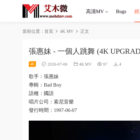
高清MV
Bugs
經
當前位置：
首頁
4K MV
正文
張惠妹 - 一個人跳舞 (4K UPGRAD
4K
2026-07-06
4K MV
97
4
歌手：張惠妹
專輯：Bad Boy
語種：國語
唱片公司：索尼音樂
發行時間：1997-06-07