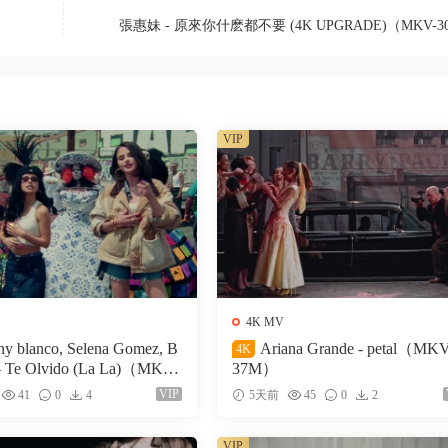
張惠妹 - 原來你什麽都不要 (4K UPGRADE)（MKV-3
VIP
4K MV
ny blanco, Selena Gomez, B
Ariana Grande - petal（MK
4K
- Te Olvido (La La)（MKV-
37M）
VIP
41
0
4
5天前
45
0
2
VIP