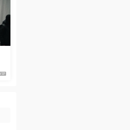
liyunwen • 1周前
黑發尤物-蔡依林，鏈接失效
來源：
留言闆
liyunwen • 1周前
好的👌🏻
來源：
留言闆
z3370705 • 1周前
VIP
很不錯啊
來源：
[1080P] Taylor Swift、Brendon Urie - ME!
(Official Video)
neo444 • 1周前
666666666666